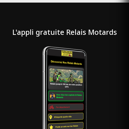
Résidence de vacances
Aregno Haute-Corse 20220
L'appli gratuite Relais Motards
PORTEO LES TERRASSES DU PORT
(ouvert)
Résidence de vacances
Centuri Haute-Corse 20238
PUNTA PALIAGI RÉSIDENCE
(ouvert)
Résidence de vacances
CALCATOGGIO Corse-du-Sud
20111