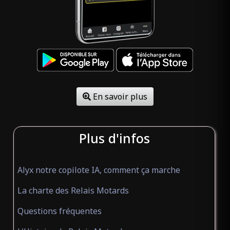
RÉSIDENCE RIBELLINU
(ouvert)
Résidence de vacances
Pianottoli-Caldarello Corse-
du-Sud 20131
SOLE DI DUME
(ouvert)
En savoir plus
Résidence de vacances
SOTTA Corse-du-Sud 20146
Plus d'infos
VERDON VACANCES
(ouvert)
Alyx notre copilote IA, comment ça marche
Résidence de vacances
La charte des Relais Motards
ST ANDRÉ LES ALPES Alpes-
de-Haute-Provence 04170
Questions fréquentes