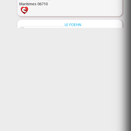
Maritimes 06710
LE FOEHN
(ouvert)
Résidence de vacances
Isola Alpes-Maritimes 06420
LE MOULIN DE CÉSAR
(ouvert)
Résidence de vacances
VAISON-LA-ROMAINE
Vaucluse 84110
LE PRÉ MARTIN
(ouvert)
Résidence de vacances