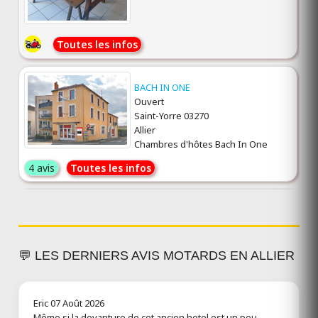
Toutes les infos
BACH IN ONE
Ouvert
Saint-Yorre 03270
Allier
Chambres d'hôtes Bach In One
4 avis
Toutes les infos
LE PETIT POUCET
Ouvert
Saint-Léon 03220
💬 LES DERNIERS AVIS MOTARDS EN ALLIER
Allier
Le Petit Poucet – restauration en
pleine forê...
Eric
07 Août 2026
1 avis
Toutes les infos
Même si la devanture de cet ancien hotel est un peu