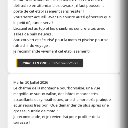
défraichie en attendant les travaux , il faut pousser la
porte de cet établissement sans hésiter !
Vous serez accueilli avec un sourire aussi génereux que
Ô REPOS DE NANOU
le petit déjeuner servi !
Ouvert
L’accueil est au top et les chambres sont refaites avec
Châtel-Montagne 03250
salles de bain neuves .
Allier
Abri couvert et sécurisé pour la moto et piscine pour se
Votre escale ressourçante en
rafraichir du voyage .
Bourbonnais
Je recommande vivement cet établissement !
2 avis
Toutes les infos
📍
BACH IN ONE
-
03270 Saint-Yorre
Martin
20 Juillet 2026
Le charme de la montagne bourbonnaise, une vue
magnifique sur un vallon, des hôtes motards très
accueillants et sympathiques, une chambre très pratique
et un repas très bon. Que demander de plus après une
grosse journée de moto ?
Je recommande, et je reviendrai pour profiter de la
terrasse !