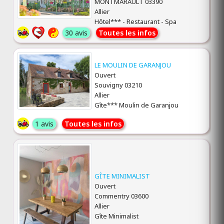
MONTMARAULT 03390
Allier
Hôtel*** - Restaurant - Spa
30 avis
Toutes les infos
LE MOULIN DE GARANJOU
Ouvert
Souvigny 03210
Allier
Gîte*** Moulin de Garanjou
1 avis
Toutes les infos
GÎTE MINIMALIST
Ouvert
Commentry 03600
Allier
Gîte Minimalist