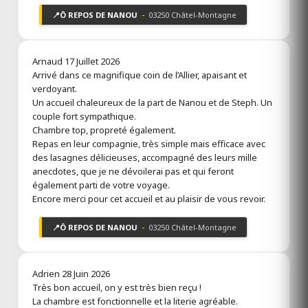
📍
Ô REPOS DE NANOU
-
03250 Châtel-Montagne
Arnaud
17 Juillet 2026
Arrivé dans ce magnifique coin de l’Allier, apaisant et
verdoyant.
Un accueil chaleureux de la part de Nanou et de Steph. Un
couple fort sympathique.
Chambre top, propreté également.
Repas en leur compagnie, très simple mais efficace avec
des lasagnes délicieuses, accompagné des leurs mille
anecdotes, que je ne dévoilerai pas et qui feront
également parti de votre voyage.
Encore merci pour cet accueil et au plaisir de vous revoir.
📍
Ô REPOS DE NANOU
-
03250 Châtel-Montagne
Adrien
28 Juin 2026
Très bon accueil, on y est très bien reçu !
La chambre est fonctionnelle et la literie agréable.