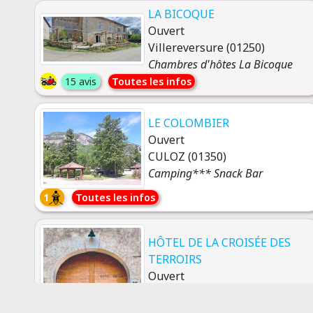
LA BICOQUE
Ouvert
Villereversure (01250)
Chambres d'hôtes La Bicoque
15 avis
Toutes les infos
LE COLOMBIER
Ouvert
CULOZ (01350)
Camping*** Snack Bar
1
Toutes les infos
HÔTEL DE LA CROISÉE DES
TERROIRS
Ouvert
Poncin (01450)
Hôtel restaurant la Croisée Des