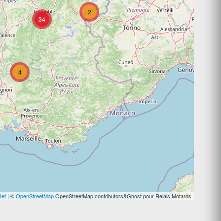
2
34
4
let
| ©
OpenStreetMap
OpenStreetMap contributors&Ghost pour Relais Motards