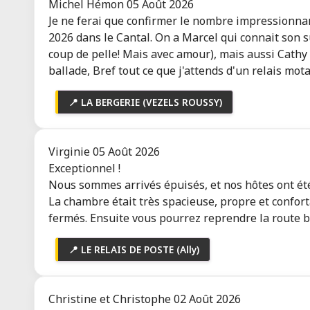
Michel Hémon
05 Août 2026
3 avis
Toutes les infos
Je ne ferai que confirmer le nombre impressionnan
2026 dans le Cantal. On a Marcel qui connait son suj
CENTROTEL ET SPA BULLES
coup de pelle! Mais avec amour), mais aussi Cathy q
D'ALLIER
ballade, Bref tout ce que j'attends d'un relais motar
Ouvert
MONTMARAULT (03390)
📍 LA BERGERIE (VEZELS ROUSSY)
Hôtel*** - Restaurant - Spa
30 avis
Toutes les infos
Virginie
05 Août 2026
Exceptionnel !
Nous sommes arrivés épuisés, et nos hôtes ont été
GÎTE MINIMALIST
La chambre était très spacieuse, propre et conforta
Ouvert
fermés. Ensuite vous pourrez reprendre la route 
Commentry (03600)
Gîte Minimalist
📍 LE RELAIS DE POSTE (Ally)
Toutes les infos
Christine et Christophe
02 Août 2026