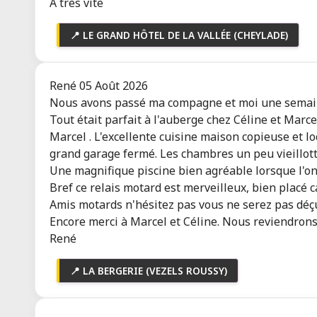
À très vite
LE PETIT POUCET
Ouvert
📍 LE GRAND HÔTEL DE LA VALLÉE (CHEYLADE)
Saint-Léon (03220)
Le Petit Poucet – restauration en
pleine forê...
René
05 Août 2026
1 avis
Toutes les infos
Nous avons passé ma compagne et moi une sema
Tout était parfait à l'auberge chez Céline et Marce
Ô REPOS DE NANOU
Marcel . L'excellente cuisine maison copieuse et lo
Ouvert
grand garage fermé. Les chambres un peu vieillott
Châtel-Montagne (03250)
Une magnifique piscine bien agréable lorsque l'on r
Votre escale ressourçante en
Bref ce relais motard est merveilleux, bien placé c
Bourbonnais
Amis motards n'hésitez pas vous ne serez pas déçu
2 avis
Toutes les infos
Encore merci à Marcel et Céline. Nous reviendron
René
BACH IN ONE
Ouvert
📍 LA BERGERIE (VEZELS ROUSSY)
Saint-Yorre (03270)
Chambres d'hôtes Bach In One