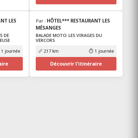
NT LES
Par :
HÔTEL*** RESTAURANT LES
MÉSANGES
S DE
BALADE MOTO: LES VIRAGES DU
EUSE
VERCORS
 1 journée
📏 217 km
⏱️ 1 journée
aire
Découvrir l'itinéraire