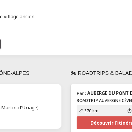
le village ancien.
ÔNE-ALPES
🏍️ ROADTRIPS & BAL
Par :
AUBERGE DU PONT 
ROADTRIP AUVERGNE CÉVE
-Martin-d'Uriage)
📏 370 km
⏱️
Découvrir l'itinér