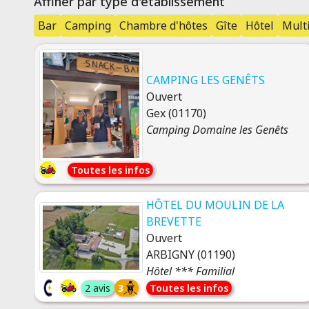
Affiner par type d'établissement
Bar
Camping
Chambre d'hôtes
Gîte
Hôtel
Multi
CAMPING LES GENÊTS
Ouvert
Gex (01170)
Camping Domaine les Genêts
Toutes les infos
HÔTEL DU MOULIN DE LA
BREVETTE
Ouvert
ARBIGNY (01190)
Hôtel *** Familial
2 avis
3
Toutes les infos