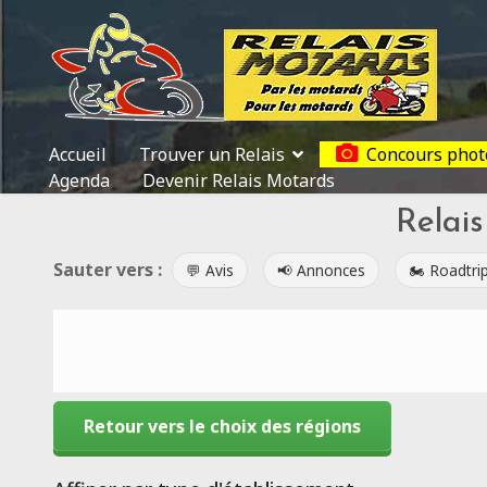
Accueil
Trouver un Relais
Concours phot
Agenda
Devenir Relais Motards
Relai
Sauter vers :
💬 Avis
📢 Annonces
🏍️ Roadtri
Retour vers le choix des régions