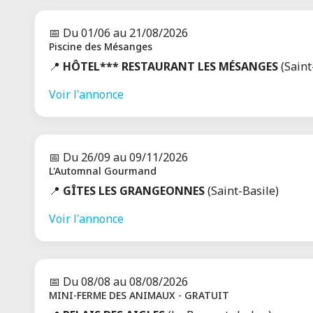
Toutes les infos
📅 Du 01/06 au 21/08/2026
Piscine des Mésanges
LA DAME BLANCHE
📍
HÔTEL*** RESTAURANT LES MÉSANGES
(Saint
Ouvert
ST-MAURICE-D'IBIE (07170)
Voir l'annonce
La Dame Blanche chambres et
table d'hôtes
5 avis
Toutes les infos
📅 Du 26/09 au 09/11/2026
L'Automnal Gourmand
DOMAINE DE SALOMONY
📍
GÎTES LES GRANGEONNES
(Saint-Basile)
Ouvert
MARCOLS-LES-EAUX (07190)
Voir l'annonce
Gîtes chambres et table d'hôtes
18 avis
Toutes les infos
📅 Du 08/08 au 08/08/2026
SLM SAINT SERNIN
MINI-FERME DES ANIMAUX - GRATUIT
Ouvert