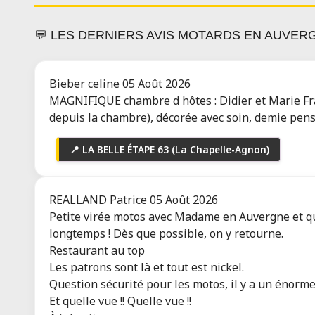
Terroirs
💬 LES DERNIERS AVIS MOTARDS EN AUVE
5 avis
Toutes les infos
RESTAURANT LE CHAUDRON
Bieber celine
05 Août 2026
TRÉVOUX
MAGNIFIQUE chambre d hôtes : Didier et Marie Franc
Ouvert
depuis la chambre), décorée avec soin, demie pensi
Trévoux (01600)
Bienvenue au Chaudron
📍 LA BELLE ÉTAPE 63 (La Chapelle-Agnon)
2 avis
Toutes les infos
REALLAND Patrice
05 Août 2026
LE MOULIN DE GARANJOU
Petite virée motos avec Madame en Auvergne et que
Ouvert
longtemps ! Dès que possible, on y retourne.
Souvigny (03210)
Restaurant au top
Gîte*** Moulin de Garanjou
Les patrons sont là et tout est nickel.
1 avis
Toutes les infos
Question sécurité pour les motos, il y a un énorme
Et quelle vue !! Quelle vue !!