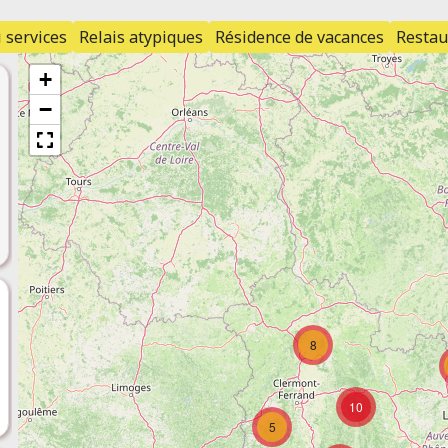
 services
Relais atypiques
Résidence de vacances
Restau
+
−
8
10
5