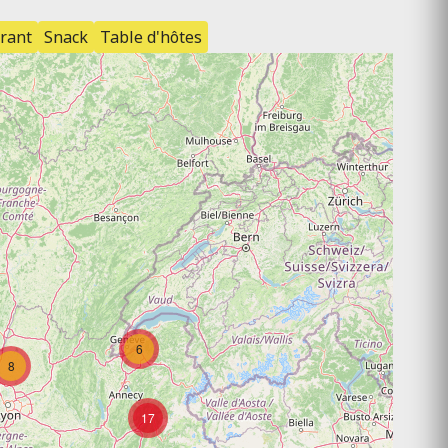
rant
Snack
Table d'hôtes
6
8
17