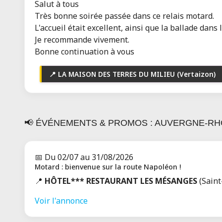
Salut à tous
Très bonne soirée passée dans ce relais motard.
GÎTE LA POURETTE
L'accueil était excellent, ainsi que la ballade dans 
Ouvert
Je recommande vivement.
Valgorge (07110)
Bonne continuation à vous
Gîte entre Tanargue et Gorges de
l’Ardèche
📍 LA MAISON DES TERRES DU MILIEU (Vertaizon)
Toutes les infos
HÔTEL LE VANSEEN
Ouvert
📢 ÉVÉNEMENTS & PROMOS : AUVERGNE-RH
LES VANS (07140)
Hôtel
9 avis
Toutes les infos
📅 Du 02/07 au 31/08/2026
Motard : bienvenue sur la route Napoléon !
L'O À LA BOUCHE
📍
HÔTEL*** RESTAURANT LES MÉSANGES
(Saint
Ouvert
Le Cheylard/Belsentes (07160)
Voir l'annonce
Bienvenue au Restaurant L'O à la
bouche sur l...