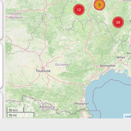
3
12
39
50 km
50 mi
Leaf