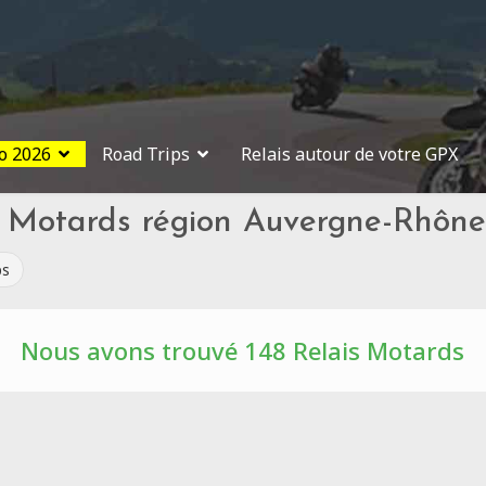
o 2026
Road Trips
Relais autour de votre GPX
s Motards région Auvergne-Rhône
ps
Nous avons trouvé 148 Relais Motards