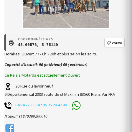
COORDONNÉES GPS
🗿
📋
COPIER
43.60576, 5.75149
Horaires: Ouvert 7 /7 6h - 20h et plus selon les soirs.
Capacité d'accueil: 90 (intérieur) 60 ( extérieur)
Ce Relais Motards est actuellement Ouvert
20 Rue du lavoir neuf
9 Départemental 2003 route de st Maximin
83560
Rians
Var
FRA
04 94 77 33 64
/
06 25 29 42 90
N°SIRET: 91870380200010