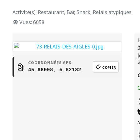
Activité(s): Restaurant, Bar, Snack, Relais atypiques
Vues: 6058
H
0
J
>
COORDONNÉES GPS
🗿
📋
COPIER
45.66098, 5.82132
C
C
N