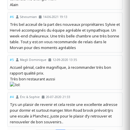
Alain
#6
Sévoumian
14-06-2021 19:13
Très bel acceuil de la part des nouveaux propriétaires Sylvie et
Hervé accompagnés du équipe agréable et sympathique. Un
week-end chaleureux. Une très belle chambre une très bonne
table. Tout y est.on vous recommande de relais dans le
Morvan pour des moments agréables
#5
Magli Dominique
12-09-2020 13:35
Accueil génial, cadre magnifique, à recommander très bon
rapport qualité prix.
Très bon restaurant aussi
#4
Éric & Sophie
20-07-2020 21:33
Tjrs un plaisir de revenir et cela reste une excellente adresse
pour dormir et surtout manger. Mon Road brook prévoit tjrs
une escale à Planchez, juste pour le plaisir d’y retrouver et
renouveler de bon souvenirs..