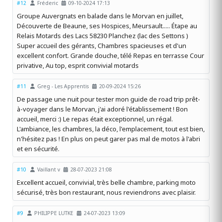
#12
Fréderic
09-10-2024 17:13
Groupe Auvergnats en balade dans le Morvan en juillet,
Découverte de Beaune, ses Hospices, Meursault..... Étape au
Relais Motards des Lacs 58230 Planchez (lac des Settons )
Super accueil des gérants, Chambres spacieuses et d'un
excellent confort. Grande douche, télé Repas en terrasse Cour
privative, Au top, esprit convivial motards
#11
Greg - Les Apprentis
20-09-2024 15:26
De passage une nuit pour tester mon guide de road trip prêt-
à-voyager dans le Morvan, j'ai adoré l'établissement ! Bon
accueil, merci :) Le repas était exceptionnel, un régal.
L'ambiance, les chambres, la déco, l'emplacement, tout est bien,
n'hésitez pas ! En plus on peut garer pas mal de motos à l'abri
et en sécurité.
#10
Vaillant v
28-07-2023 21:08
Excellent accueil, convivial, très belle chambre, parking moto
sécurisé, très bon restaurant, nous reviendrons avec plaisir.
#9
PHILIPPE LUTKE
24-07-2023 13:09