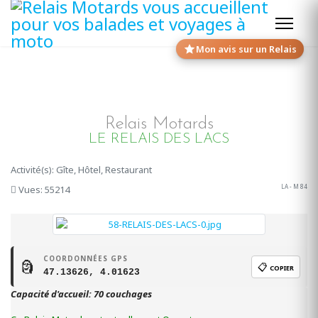
Mon avis sur un Relais
Relais Motards
LE RELAIS DES LACS
Activité(s): Gîte, Hôtel, Restaurant
LA - M 84
Vues: 55214
COORDONNÉES GPS
🗿
📋
COPIER
47.13626, 4.01623
Capacité d'accueil: 70 couchages