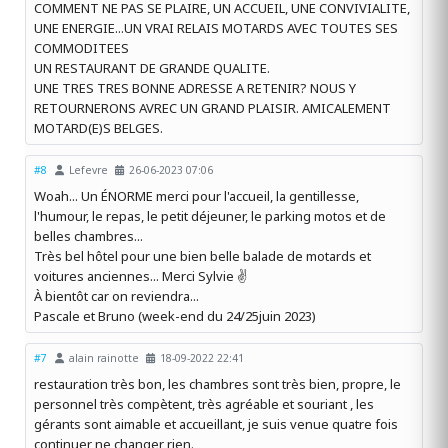
COMMENT NE PAS SE PLAIRE, UN ACCUEIL, UNE CONVIVIALITE,
UNE ENERGIE...UN VRAI RELAIS MOTARDS AVEC TOUTES SES
COMMODITEES
UN RESTAURANT DE GRANDE QUALITE.
UNE TRES TRES BONNE ADRESSE A RETENIR? NOUS Y
RETOURNERONS AVREC UN GRAND PLAISIR. AMICALEMENT
MOTARD(E)S BELGES.
#8
Lefevre
26-06-2023 07:06
Woah... Un ÉNORME merci pour l'accueil, la gentillesse,
l'humour, le repas, le petit déjeuner, le parking motos et de
belles chambres...
Très bel hôtel pour une bien belle balade de motards et
voitures anciennes... Merci Sylvie ✌️
À bientôt car on reviendra...
Pascale et Bruno (week-end du 24/25juin 2023)
#7
alain rainotte
18-09-2022 22:41
restauration très bon, les chambres sont très bien, propre, le
personnel très compètent, très agréable et souriant , les
gérants sont aimable et accueillant, je suis venue quatre fois
continuer ne changer rien.