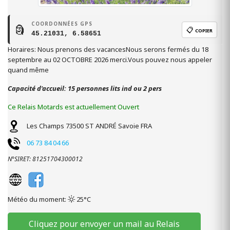
COORDONNÉES GPS
🗿
📋
COPIER
45.21031, 6.58651
Horaires: Nous prenons des vacancesNous serons fermés du 18
septembre au 02 OCTOBRE 2026 merci.Vous pouvez nous appeler
quand même
Capacité d'accueil: 15 personnes lits ind ou 2 pers
Ce Relais Motards est actuellement Ouvert
Les Champs
73500
ST ANDRÉ
Savoie
FRA
06 73 84 04 66
N°SIRET: 81251704300012
Météo du moment:
25°C
Cliquez pour envoyer un mail au Relais