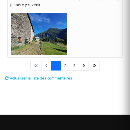
j'espère y revenir
1
2
3
Actualiser la liste des commentaires