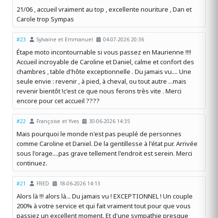
21/06 , accueil vraiment au top , excellente nouriture , Dan et
Carole trop Sympas
#23
Sylvaine et Emmanuel
04-07-2026 20:36
Étape moto incontournable si vous passez en Maurienne !!!!
Accueil incroyable de Caroline et Daniel, calme et confort des
chambres , table d'hôte exceptionnelle . Du jamais vu.... Une
seule envie : revenir , à pied, à cheval, ou tout autre ...mais
revenir bientôt !c'est ce que nous ferons très vite . Merci
encore pour cet accueil ????
#22
Françoise et Yves
30-06-2026 14:35
Mais pourquoi le monde n'est pas peuplé de personnes
comme Caroline et Daniel. De la gentillesse à l'état pur. Arrivée
sous l'orage....pas grave tellement l'endroit est serein. Merci
continuez.
#21
FRED
18-06-2026 14:13
Alors là !!! alors là... Du jamais vu ! EXCEPTIONNEL ! Un couple
200% à votre service et qui fait vraiment tout pour que vous
passiez un excellent moment. Et d'une sympathie presque