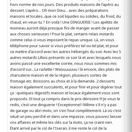
hors norme de nos jours. Des produits maisons de l'apéro au
dessert. L'apéro... Oh mon Dieu... avec des préparations
maisons et locales, que ce soit liquides ou solides, du froid, du
chaud, en veux-tu ? En voilà ! Une DINGUERIE ! Les apétits de
moineau auront déjà presque fini de manger avant de passer
aux choses serieuses ! Pour le plat, certains relais motards
comme celui-ci vous imposent le repas unique. Là, on vous
téléphone pour savoir si vous préférez tel ou tel plat, et pour
se mettre d'accord avec les autres hébergés du soir. Avec les 5
autres motards Lillois présents ce soir là et avec lesquels nous
avons passé une excellente soirée, nous nous sommes mis
d'accord sur... La raclette ! Waouuuuuu ! là encore, des plats de
charcuterie maison et de la région, plusieurs sortes de
fromage etc. Boissons au choix et à la demande. 2 desserts
maison également succulents, et pour finir et pour digérer tout
ça : quelques digestifs maison et locaux également vous sont
proposés. Et tout ça compris dans le prix dérisoire !!! Je vous le
redis, c'est une dinguerie ! Exceptionnel ! Même s'il n'y a pas
de garage ou abri moto, on s'en fout complètement. Là où c'est
situé un peu perché et dans une impasse, vous pouvez laisser
vos affaires et même les clés sur la moto, ça ne craint rien.
Étant arrivé par le col de l'Iseran, il me reste le col de la