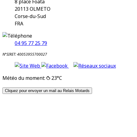
8 place Foata
20113
OLMETO
Corse-du-Sud
FRA
04 95 77 25 79
N°SIRET: 40053955700027
Météo du moment:
23°C
Cliquez pour envoyer un mail au Relais Motards