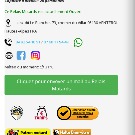
Capacité d'accueil: 20 personnes
Ce Relais Motards est actuellement Ouvert
Lieu-dit Le Blanchet
73, chemin du Villar
05130
VENTEROL
Hautes-Alpes
FRA
04 92 54 18 51
/
07 60 17 94 49
Météo du moment:
31°C
Cliquez pour envoyer un mail au Relais
Motards