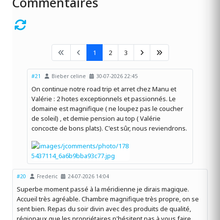
Commentaires
1
2
3
#21
Bieber celine
30-07-2026 22:45
On continue notre road trip et arret chez Manu et
Valérie : 2 hotes exceptionnels et passionnés. Le
domaine est magnifique ( ne loupez pas le coucher
de soleil) , et demie pension au top ( Valérie
concocte de bons plats). C'est sûr, nous reviendrons.
#20
Frederic
24-07-2026 14:04
Superbe moment passé à la méridienne je dirais magique.
Accueil très agréable. Chambre magnifique très propre, on se
sent bien. Repas du soir divin avec des produits de qualité,
régionaux que les propriétaires n'hésitent pas à vous faire