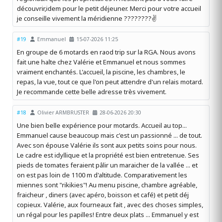
découvrir,idem pour le petit déjeuner. Merci pour votre accueil
je conseille vivement la méridienne ????????✌️
#19
Emmanuel
15-07-2026 11:25
En groupe de 6 motards en raod trip sur la RGA. Nous avons
fait une halte chez Valérie et Emmanuel et nous sommes
vraiment enchantés. L'accueil, la piscine, les chambres, le
repas, la vue, tout ce que l'on peut attendre d'un relais motard.
Je recommande cette belle adresse très vivement.
#18
Olivier ARMBRUSTER
28-06-2026 20:30
Une bien belle expérience pour motards. Accueil au top...
Emmanuel cause beaucoup mais c'est un passionné ... de tout.
Avec son épouse Valérie ils sont aux petits soins pour nous.
Le cadre est idyllique et la propriété est bien entretenue. Ses
pieds de tomates feraient pâlir un maraicher de la vallée ... et
on est pas loin de 1100 m d'altitude. Comparativement les
miennes sont "rikikies"! Au menu piscine, chambre agréable,
fraicheur , diners (avec apéro, boisson et café) et petit déj
copieux. Valérie, aux fourneaux fait , avec des choses simples,
un régal pour les papilles! Entre deux plats ... Emmanuel y est