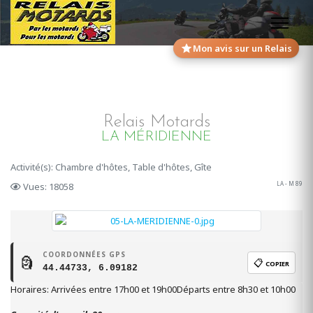
Mon avis sur un Relais
Relais Motards
LA MÉRIDIENNE
Activité(s): Chambre d'hôtes, Table d'hôtes, Gîte
LA - M 89
Vues: 18058
COORDONNÉES GPS
🗿
📋
COPIER
44.44733, 6.09182
Horaires: Arrivées entre 17h00 et 19h00Départs entre 8h30 et 10h00