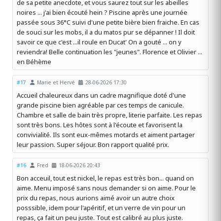
de sa petite anecdote, et vous saurez tout sur les abeilles
noires ... j'ai bien écouté hein ? Piscine après une journée
passée sous 36°C suivi d'une petite bière bien fraiche. En cas
de souci sur les mobs, il a du matos pur se dépanner ! Il doit
savoir ce que c'est ...il roule en Ducat' On a gouté ... on y
reviendra! Belle continuation les "jeunes". Florence et Olivier ...
en Béhème
#17
Marie et Hervé
28-06-2026 17:30
Accueil chaleureux dans un cadre magnifique doté d'une
grande piscine bien agréable par ces temps de canicule.
Chambre et salle de bain très propre, literie parfaite. Les repas
sont très bons. Les hôtes sont à l'écoute et favorisent la
convivialité. Ils sont eux-mêmes motards et aiment partager
leur passion. Super séjour. Bon rapport qualité prix.
#16
Fred
18-06-2026 20:43
Bon acceuil, tout est nickel, le repas est très bon... quand on
aime. Menu imposé sans nous demander si on aime. Pour le
prix du repas, nous aurions aimé avoir un autre choix
posssible, idem pour l'apéritif, et un verre de vin pour un
repas, ça fait un peu juste. Tout est calibré au plus juste.