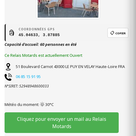
COORDONNÉES GPS
🗿
📋
COPIER
45.04633, 3.87885
Capacité d'accueil: 60 personnes en été
Ce Relais Motards est actuellement Ouvert
51 Boulevard Carnot
43000
LE PUY EN VELAY
Haute-Loire
FRA
06 85 15 91 95
N°SIRET: 52948948600033
Météo du moment:
30°C
Cliquez pour envoyer un mail au Relais
Motards