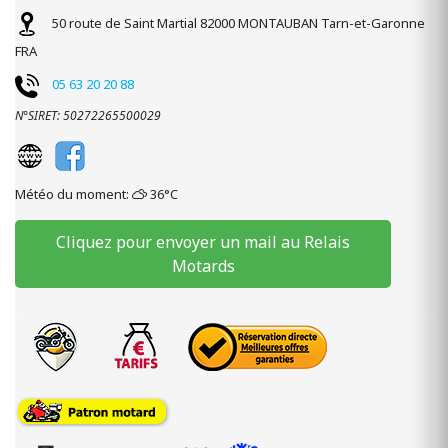
50 route de Saint Martial
82000
MONTAUBAN
Tarn-et-Garonne
FRA
05 63 20 20 88
N°SIRET: 50272265500029
Météo du moment:
36°C
Cliquez pour envoyer un mail au Relais
Motards