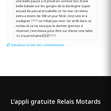
une belle pause à st privat en corrèze lors d'une
belle balade sur les gorges de la dordogne Super
accueil de pascal et isabelle ce 1er mai. Un menu
extra a moins de 30€ un jour férié. c'est rare et à
souligner ???? ce n'était pas mon 1er arrêt dans ce
restau et ce ne sera pas le dernier (pensez à
réserver, c'est mieux pour être sur d'avoir une table
☺️) à la prochaine✌️✌️✌️????️
Actualiser la liste des commentaires
L'appli gratuite Relais Motards