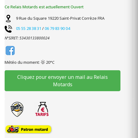
Ce Relais Motards est actuellement Ouvert
9 Rue du Square
19220
Saint-Privat
Corrèze
FRA
05 55 28 38 31
/
06 79 83 90 04
N°SIRET: 53430133800024
Météo du moment:
20°C
Cliquez pour envoyer un mail au Relais
Motards