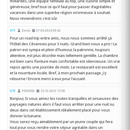
motardes, une équipe familiale au top, une cuisine simple et
généreuse, bref tout ce qu'il faut pour passer d'agréables
vacances dans une superbe région vironneuse à souhait.
Nous reviendrons c'est sûr.
#79
Denis
07-06-2024 09:42
Pour un road trip entre amis, nous nous sommes arrêté çà
l'hôtel des Cévennes pour 3 nuits. Grand bien nous a pris ! Le
patron est sympa et plein d'humour, la patronne, toujours
attentive, est plus discrète mais tellement gentille. La chambre
est bien sans fioriture mais confortable est silencieuse. Un vrai
repos après une journée de moto. Le restaurant est excellent
et la nourriture locale. Bref, à mon prochain passage, j'y
retourne ! Encore merci à eux pour l'accueil.
#78
PERDRIX
25-10-2023 15:59
Bonjour, Si vous aimez les routes tranquilles et sinueuses des
paysages natures alors il faut vous arrêter pour une nuit ou
deux dans cet établissement idéalement placé pour vous
donner la banane.
Vous serez reçu aimablement par un jeune couple qui fera
tout pour vous rendre votre séjour agréable dans un