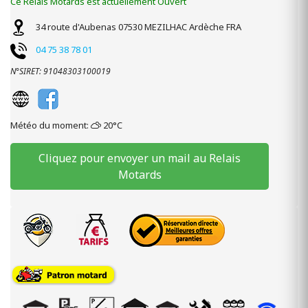
Ce Relais Motards est actuellement Ouvert
34 route d'Aubenas
07530
MEZILHAC
Ardèche
FRA
04 75 38 78 01
N°SIRET: 91048303100019
Météo du moment:
20°C
Cliquez pour envoyer un mail au Relais
Motards