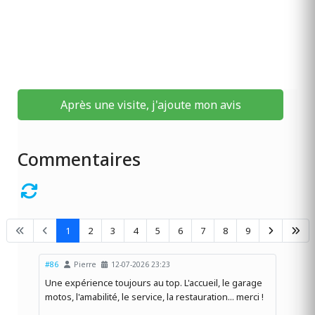
Après une visite, j'ajoute mon avis
Commentaires
1
2
3
4
5
6
7
8
9
#86
Pierre
12-07-2026 23:23
Une expérience toujours au top. L'accueil, le garage
motos, l'amabilité, le service, la restauration... merci !