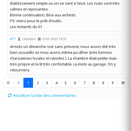
établissement simple ou on se sent à l'aise. Les nuits sont très
calmes et reposantes.
Bonne continuation, Bise aux enfants
PS: merci pour le prêt d'outils.
Les motards du 01
#77
Chandon
27-07-2023 16:51
Arrivés un dimanche soir sans prévenir, nous avons été très
bien accueillis et nous avons même pu dîner (très bonnes
charcuteries locales et ravioles ). La chambre était petite mais
très propre et le lit très confortable. La moto au garage. On y
retournera.
1
2
3
4
5
6
7
8
9
Actualiser la liste des commentaires