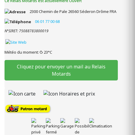
Ce Relais Motards est actuellement Ouvert
2300 Chemin de Pale
26560
Séderon
Drôme
FRA
06 01 77 00 68
N°SIRET: 75088783800019
Météo du moment:
23°C
Cliquez pour envoyer un mail au Relais
Motards