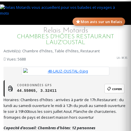
Mon avis sur un Relais
Relais Motards
CHAMBRES D'HÔTES RESTAURANT
LAUZ'OUSTAL
Activité(s): Chambre d'hôtes, Table d'hôtes, Restaurant
LA - M 35
Vues: 5688
COORDONNÉES GPS
🗿
📋
COPIER
44.55065, 3.32411
Horaires: Chambres d'hôtes : arrivées à partir de 17h.Restaurant : du
lundi au samedi ouverture le midi à 12h du jeudi au samedi ouverture
le soir à 19h00tous les soirs juillet Aout. Planche de charcuteries.
fromages de pays et dessert maison hors ouvertur
Capacité d'accueil: Chambres d'hôtes: 12 personnes