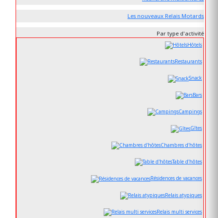
Les nouveaux Relais Motards
Par type d'activité
Hôtels
Restaurants
Snack
Bars
Campings
Gîtes
Chambres d'hôtes
Table d'hôtes
Résidences de vacances
Relais atypiques
Relais multi services