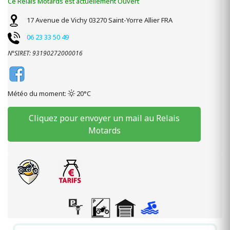
Ce Relais Motards est actuellement Ouvert
17 Avenue de Vichy
03270
Saint-Yorre
Allier
FRA
06 23 33 50 49
N°SIRET: 93190272000016
Météo du moment:
20°C
Cliquez pour envoyer un mail au Relais
Motards