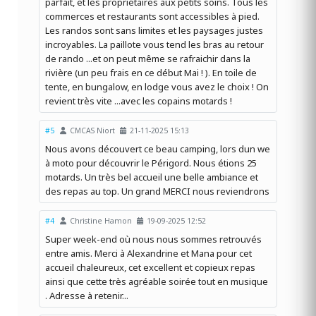
parfait, et les propriétaires aux petits soins. Tous les
commerces et restaurants sont accessibles à pied.
Les randos sont sans limites et les paysages justes
incroyables. La paillote vous tend les bras au retour
de rando ...et on peut même se rafraichir dans la
rivière (un peu frais en ce début Mai ! ). En toile de
tente, en bungalow, en lodge vous avez le choix ! On
revient très vite ...avec les copains motards !
#5
CMCAS Niort
21-11-2025 15:13
Nous avons découvert ce beau camping, lors dun we
à moto pour découvrir le Périgord. Nous étions 25
motards. Un très bel accueil une belle ambiance et
des repas au top. Un grand MERCI nous reviendrons
#4
Christine Hamon
19-09-2025 12:52
Super week-end où nous nous sommes retrouvés
entre amis. Merci à Alexandrine et Mana pour cet
accueil chaleureux, cet excellent et copieux repas
ainsi que cette très agréable soirée tout en musique
. Adresse à retenir...