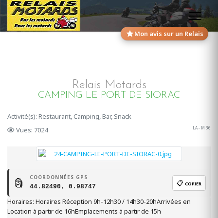
Mon avis sur un Relais
Relais Motards
CAMPING LE PORT DE SIORAC
Activité(s): Restaurant, Camping, Bar, Snack
LA - M 36
Vues: 7024
COORDONNÉES GPS
🗿
📋
COPIER
44.82490, 0.98747
Horaires: Horaires Réception 9h-12h30 / 14h30-20hArrivées en
Location à partir de 16hEmplacements à partir de 15h