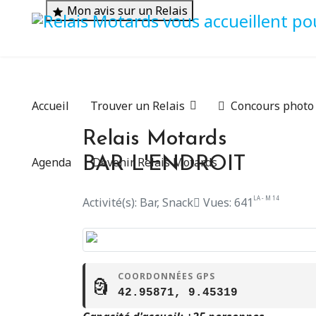
Mon avis sur un Relais
Accueil
Trouver un Relais
Concours photo
Relais Motards
BAR L'ENDROIT
Agenda
Devenir Relais Motards
LA - M 14
Activité(s): Bar, Snack
Vues: 641
COORDONNÉES GPS
🗿
42.95871, 9.45319