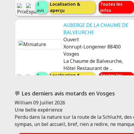
3
Localisation &
Toutes les
avis
aperçu
infos
AUBERGE DE LA CHAUME DE
BALVEURCHE
Ouvert
Xonrupt-Longemer 88400
Vosges
La Chaume de Balveurche,
Hôtel Restaurant de ...
3
Localisation &
Toutes les
avis
aperçu
infos
💬 Les derniers avis motards en Vosges
GÎTE LE PETIT CANADA
William
09 Juillet 2026
Ouvert
Une belle expérience
Rupt-sur-Moselle 88360
Perdu dans la nature sur la route de la Schlucht, de
Vosges
sympas, un bel accueil, bref, rien a redire, ne manq
Gîte de groupe: grand chalet et
une tiny hous...