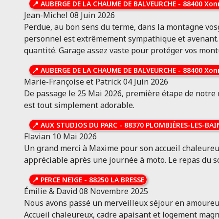
📍
AUBERGE DE LA CHAUME DE BALVEURCHE
-
88400 Xon
Localisation & aperçu
Toutes les infos
Jean-Michel
08 Juin 2026
Perdue, au bon sens du terme, dans la montagne vosgi
AU BON GÎTE
personnel est extrêmement sympathique et avenant. Pou
Ouvert
quantité. Garage assez vaste pour protéger vos montur
Senones 88210
Vosges
📍
AUBERGE DE LA CHAUME DE BALVEURCHE
-
88400 Xon
Hôtel restaurant dans la
Marie-Françoise et Patrick
04 Juin 2026
vallée de Senones
De passage le 25 Mai 2026, première étape de notre ro
Localisation & aperçu
Toutes les infos
est tout simplement adorable.
📍
AUX STUDIOS DU PARC
-
88370 PLOMBIÈRES-LES-BAI
Flavian
10 Mai 2026
Un grand merci à Maxime pour son accueil chaleureux. 
appréciable après une journée à moto. Le repas du soi
📍
PERCE NEIGE
-
88250 LA BRESSE
Émilie & David
08 Novembre 2025
Nous avons passé un merveilleux séjour en amoureux 
Accueil chaleureux, cadre apaisant et logement magni