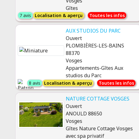
Vosges
Gîtes
7 avis
Localisation & aperçu
Toutes les infos
AUX STUDIOS DU PARC
Ouvert
PLOMBIÈRES-LES-BAINS
88370
Vosges
Appartements-Gîtes Aux
studios du Parc
8 avis
Localisation & aperçu
Toutes les infos
NATURE COTTAGE VOSGES
Ouvert
ANOULD 88650
Vosges
Gîtes Nature Cottage Vosges
avec spa privatif