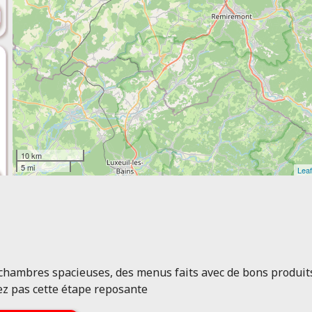
10 km
5 mi
Leaf
s chambres spacieuses, des menus faits avec de bons produi
uez pas cette étape reposante