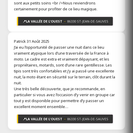
sont aux petits soins <br />Nous reviendrons
certainement pour profiter de ce lieu magique.
📍
LA VALLÉE DE L'OUEST
-
86330 ST-JEAN-DE-SAUVES
Patrick
31 Août 2025
J’ai eu l’opportunité de passer une nuit dans ce lieu
vraiment atypique lors d’une traversée de la France à
moto. Le cadre est extra et vraiment dépaysant, et les
propriétaires, motards, sont d’une rare gentillesse. Les
tipis sont très confortables et j’y ai passé une excellente
nuit, la moto étant en sécurité sur le terrain, clôt durant la
nuit.
Une très belle découverte, que je recommande, en
particulier si vous avez l’occasion d’y venir en groupe car
tout y est disponible pour permettre d’y passer un
excellent moment ensemble…
📍
LA VALLÉE DE L'OUEST
-
86330 ST-JEAN-DE-SAUVES