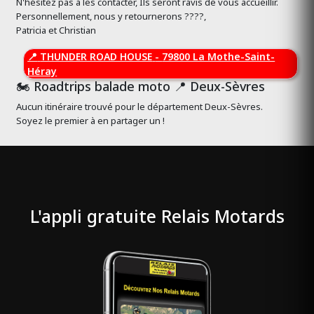
N'hésitez pas à les contacter, Ils seront ravis de vous accueillir.
Personnellement, nous y retournerons ????️,
Patricia et Christian
📍
THUNDER ROAD HOUSE
-
79800 La Mothe-Saint-
Héray
🏍️ Roadtrips balade moto 📍 Deux-Sèvres
Aucun itinéraire trouvé pour le département Deux-Sèvres.
Soyez le premier à en partager un !
L'appli gratuite Relais Motards