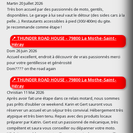
Martin
20 Juillet 2026
Très bon accueil par des passionnés de moto, gentils,
disponibles. Le garage à lui seul vaut le détour (des sides cars à la
pelle...). Restautants accessibles à pied (300/400m) du gite.
Je recommande comme étape !
📍
THUNDER ROAD HOUSE
-
79800 La Mothe-Saint-
Héray
Dom
26 Juin 2026
Accueil excellent, endroit à découvrir de vrais passionnés merci
pour votre gentillesse et générosité
Dom???? on the road again
📍
THUNDER ROAD HOUSE
-
79800 La Mothe-Saint-
Héray
Christian
11 Mai 2026
Après avoir fait une étape dans ce relais motard, nous sommes
pas prêts d'oublier ce weekend. Karin et Gert sauront vous
réserver un accueil et un séjour très convivial. Hébergement très
atypique et très bien tenu. Repas avec des produits locaux
préparer par Katrin. Gert est un passionné de mécanique, très
compétent et saura vous conseiller ou dépanner votre moto.