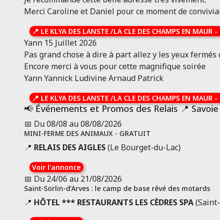
Savoie
Merci Caroline et Daniel pour ce moment de conviviali
Hôtel Restaurant Maison
Doron
📍
LE KLYA DES LANSTE /LA CLE DES CHAMPS EN MAUR
-
5
Localisation &
Toutes les
Yann
15 Juillet 2026
1
avis
aperçu
infos
Pas grand chose à dire à part allez y les yeux fermés
Encore merci à vous pour cette magnifique soirée
LE KLYA DES LANSTE /LA CLE
Yann Yannick Ludivine Arnaud Patrick
DES CHAMPS EN MAUR
Ouvert
📍
LE KLYA DES LANSTE /LA CLE DES CHAMPS EN MAUR
-
ST ANDRÉ 73500
📢 Événements et Promos des Relais 📍 Savoie
Savoie
📅 Du 08/08 au 08/08/2026
Chambres et table d'hôtes
MINI-FERME DES ANIMAUX - GRATUIT
28 avis
Localisation & aperçu
Toutes les infos
📍
RELAIS DES AIGLES
(Le Bourget-du-Lac)
HÔTEL*** SPA &
Voir l'annonce
📅 Du 24/06 au 21/08/2026
RESTAURANT ÔPERVENCHES
Saint-Sorlin-d’Arves : le camp de base rêvé des motards
Ouvert
📍
HÔTEL *** RESTAURANTS LES CÈDRES SPA
(Saint-
CHAMBERY 73000
Savoie