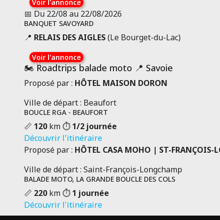
Voir l'annonce
Hôtel***, restaurant
📅 Du 22/08 au 22/08/2026
3
Localisation &
Toutes les
BANQUET SAVOYARD
avis
aperçu
infos
📍
RELAIS DES AIGLES
(Le Bourget-du-Lac)
COOL'HEURE KFE
Voir l'annonce
Ouvert
🏍️ Roadtrips balade moto 📍 Savoie
BOZEL 73350
Proposé par :
HÔTEL MAISON DORON
Savoie
Bar, snack
Ville de départ : Beaufort
Localisation & aperçu
Toutes les infos
BOUCLE RGA - BEAUFORT
📏
120
km
⏱️
1/2 journée
HÔTEL AMÉLIE
Découvrir l'itinéraire
Ouvert
Proposé par :
HÔTEL CASA MOHO | ST-FRANÇOIS-
Brides-les-Bains 73570
Ville de départ : Saint-François-Longchamp
Savoie
BALADE MOTO, LA GRANDE BOUCLE DES COLS
Hôtel***, restaurant
📏
220
km
⏱️
1 journée
Localisation & aperçu
Toutes les infos
Découvrir l'itinéraire