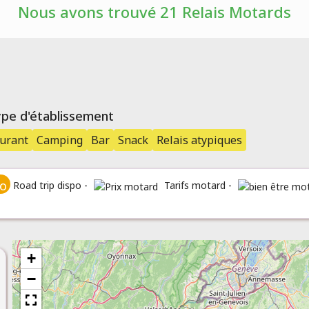
Nous avons trouvé 21 Relais Motards
type d'établissement
urant
Camping
Bar
Snack
Relais atypiques
Road trip dispo -
Tarifs motard -
+
−