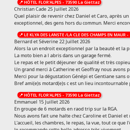
📍
HÔTEL FLOR'ALPES
-
73590 La Giettaz
MONTAIMONT 73130
Christian Cade
25 Juillet 2026
Savoie
Quel plaisir de revenir chez Daniel et Caro, après 
Hôtel* Bar Restaurant
exceptionnel, des gens hors du commun. Merci encor
10 avis
Localisation & aperçu
Toutes les infos
📍
LE KLYA DES LANSTE /LA CLE DES CHAMPS EN MAUR
-
HÔTEL ALPAZUR
Bernard et Séverine
22 Juillet 2026
Ouvert
Alors la un endroit exceptionnel par la beauté et la 
LANSLEBOURG-MONT-CENIS
La moto bien a l abris dans un garage fermé.
73480
Le repas et le petit déjeuner de qualité et très copie
Savoie
Un grand merci à Catherine et Geoffray nous avons p
Hôtel***- Bar - Restaurant -
Merci pour la dégustation Génépi et Gentiane sans o
Crêperie
Bref ami(e)s motard(e)s c est un lieu incontournable
8
Localisation &
Toutes les
📍
HÔTEL FLOR'ALPES
-
73590 La Giettaz
avis
aperçu
infos
Emmanuel
15 Juillet 2026
En groupe de 6 motards en raod trip sur la RGA.
HÔTEL MAISON DORON
Nous avons fait une halte chez Caroline et Daniel e
Ouvert
L'accueil, les chambres, le repas, la vue, tout ce que 
BEAUFORT 73270
Je recommande cette belle adresse très vivement.