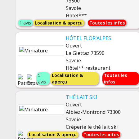
73300
Savoie
Hôtel***
1 avis
Localisation & aperçu
Toutes les infos
HÔTEL FLOR'ALPES
Ouvert
La Giettaz 73590
Savoie
Hôtel** restaurant
5
Localisation &
Toutes les
avis
aperçu
infos
THÉ LAIT SKI
Ouvert
Albiez-Montrond 73300
Savoie
Crêperie le thé lait ski
Localisation & aperçu
Toutes les infos