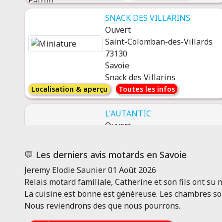
SNACK DES VILLARINS
Ouvert
Saint-Colomban-des-Villards
73130
Savoie
Snack des Villarins
Localisation & aperçu
Toutes les infos
L'AUTANTIC
Ouvert
BOURG-ST-MAURICE 73700
Savoie
💬 Les derniers avis motards en Savoie
Hôtel***
Jeremy Elodie Saunier
01 Août 2026
11
Localisation &
Toutes les
Relais motard familiale, Catherine et son fils ont su 
avis
aperçu
infos
La cuisine est bonne est généreuse. Les chambres son
Nous reviendrons des que nous pourrons.
LE BEAUSEJOUR 73
Ouvert