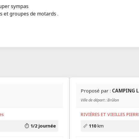
 super sympas
s et groupes de motards .
Proposé par :
CAMPING L
Ville de départ : Brûlon
es
RIVIÈRES ET VIEILLES PIERR
⏱️
1/2 journée
📏
110
km