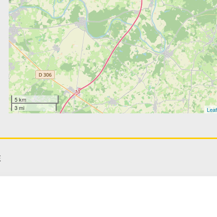
5 km
3 mi
Leaf
E