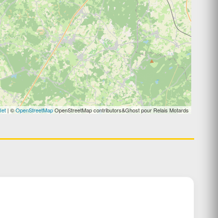
let
| ©
OpenStreetMap
OpenStreetMap contributors&Ghost pour Relais Motards