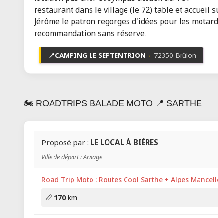
restaurant dans le village (le 72) table et accueil
Jérôme le patron regorges d'idées pour les motard
recommandation sans réserve.
📍
CAMPING LE SEPTENTRION
-
72350 Brûlon
🏍️ ROADTRIPS BALADE MOTO 📍 SARTHE
Proposé par :
LE LOCAL À BIÈRES
Ville de départ : Arnage
Road Trip Moto : Routes Cool Sarthe + Alpes Mancell
📏
170
km