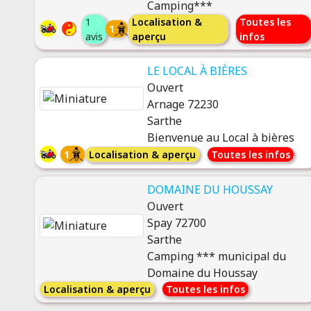
Camping***
1
Localisation &
Toutes les
1
avis
aperçu
infos
LE LOCAL À BIÈRES
Ouvert
Arnage 72230
Sarthe
Bienvenue au Local à bières
1
Localisation & aperçu
Toutes les infos
DOMAINE DU HOUSSAY
Ouvert
Spay 72700
Sarthe
Camping *** municipal du
Domaine du Houssay
Localisation & aperçu
Toutes les infos