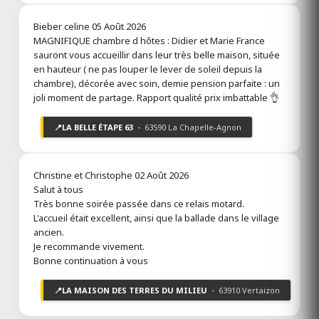
Ouvert
Aubière 63170
Bieber celine
05 Août 2026
Puy-de-Dôme
MAGNIFIQUE chambre d hôtes : Didier et Marie France
Bistrot moto Le Daf
sauront vous accueillir dans leur très belle maison, située
1 avis
Toutes les infos
en hauteur ( ne pas louper le lever de soleil depuis la
chambre), décorée avec soin, demie pension parfaite : un
CAMPING LA MARMOTTE SITES ET
joli moment de partage. Rapport qualité prix imbattable 👌
PAYSAGES
Ouvert
📍
LA BELLE ÉTAPE 63
-
63590 La Chapelle-Agnon
La Bourboule 63150
Puy-de-Dôme
Camping*** à La Bourboule
Christine et Christophe
02 Août 2026
Toutes les infos
Salut à tous
Très bonne soirée passée dans ce relais motard.
L'accueil était excellent, ainsi que la ballade dans le village
LA BELLE ÉTAPE 63
ancien.
Ouvert
Je recommande vivement.
La Chapelle-Agnon 63590
Bonne continuation à vous
Puy-de-Dôme
Chambre d'hôtes, Table d'hôtes
📍
LA MAISON DES TERRES DU MILIEU
-
63910 Vertaizon
9 avis
Toutes les infos