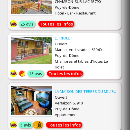
CHAMBON-SUR-LAC 63790
Puy-de-Dôme
Hôtel - Bar - Restaurant
25 avis
Toutes les infos
LE RIOLET
Ouvert
Marsac-en-Livradois 63940
Puy-de-Dôme
Chambres et tables d'hôtes Le
riolet
13 avis
Toutes les infos
LA MAISON DES TERRES DU MILIEU
Ouvert
Vertaizon 63910
Puy-de-Dôme
Appartement
5 avis
3
Toutes les infos