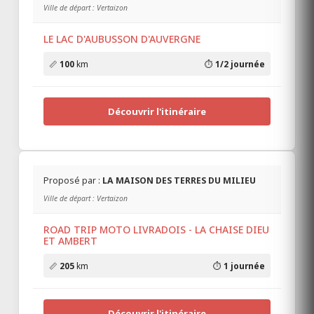
Camping*** & Restaurant
Ville de départ : Vertaizon
L'Émeraude du Lac
Toutes les infos
LE LAC D'AUBUSSON D'AUVERGNE
📏
100
km
⏱️
1/2 journée
CAMPING LES DÔMES
Ouvert
Nébouzat 63210
Puy-de-Dôme
Découvrir l'itinéraire
Camping familial au cœur de
l’Auvergne
Toutes les infos
Proposé par :
LA MAISON DES TERRES DU MILIEU
HÔTEL RESTAURANT SPA L'EDEN DU
Ville de départ : Vertaizon
FOREZ
Ouvert
ROAD TRIP MOTO LIVRADOIS - LA CHAISE DIEU
Le Brugeron 63880
ET AMBERT
Puy-de-Dôme
Hôtel*** niché au Brugeron
📏
205
km
⏱️
1 journée
Toutes les infos
Découvrir l'itinéraire