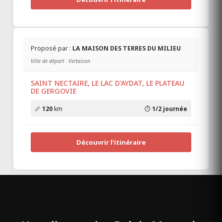
Proposé par :
LA MAISON DES TERRES DU MILIEU
Ville de départ : Vertaizon
SAINT NECTAIRE, LE LAC D'AYDAT, LE PLATEAU
DE GERGOVIE
📏
120
km
⏱️
1/2 journée
Découvrir l'itinéraire