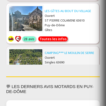
LES GÎTES AU BOUT DU VILLAGE
Ouvert
ST PIERRE COLAMINE 63610
Puy-de-Dôme
Gîtes
28 avis
Toutes les infos
CAMPING*** LE MOULIN DE SERRE
Ouvert
Singles 63690
Puy-de-Dôme
Camping***
Toutes les infos
💬 LES DERNIERS AVIS MOTARDS EN PUY-
DE-DÔME
MA TRANQUILLITÉ
Ouvert
Courpière 63120
Puy-de-Dôme