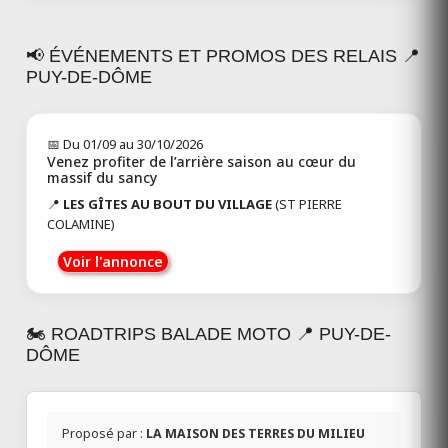
LA TABLE DE L'AIZE
Ouvert
📢 ÉVÉNEMENTS ET PROMOS DES RELAIS 📍
Combronde 63460
PUY-DE-DÔME
Puy-de-Dôme
Restaurant La Table de l’Aize
3 avis
Toutes les infos
📅 Du 01/09 au 30/10/2026
Venez profiter de l’arrière saison au cœur du
massif du sancy
LA MAISON DU CHEVALIER
📍
LES GÎTES AU BOUT DU VILLAGE
(ST PIERRE
Ouvert
COLAMINE)
Marat 63480
Puy-de-Dôme
Voir l'annonce
La Maison du Chevalier – Chambres
d’hôtes en ...
Toutes les infos
🏍️ ROADTRIPS BALADE MOTO 📍 PUY-DE-
DÔME
CAMPING RESTAURANT
L'EMERAUDE DU LAC
Ouvert
Cunlhat 63590
Proposé par :
LA MAISON DES TERRES DU MILIEU
Puy-de-Dôme