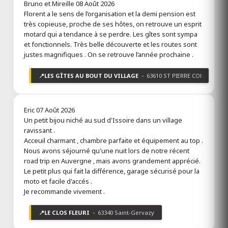
Bruno et Mireille
08 Août 2026
HÔTEL LE PARIOU***
Florent a le sens de l’organisation et la demi pension est
Ouvert
très copieuse, proche de ses hôtes, on retrouve un esprit
Issoire 63500
motard qui a tendance à se perdre. Les gîtes sont sympa
Puy-de-Dôme
et fonctionnels. Très belle découverte et les routes sont
Hôtel*** Le Pariou
justes magnifiques . On se retrouve l’année prochaine .
Toutes les infos
📍
LES GÎTES AU BOUT DU VILLAGE
-
63610 ST PIERRE COLAMINE
Eric
07 Août 2026
LE CLOS FLEURI
Un petit bijou niché au sud d'Issoire dans un village
Ouvert
ravissant .
Saint-Gervazy 63340
Acceuil charmant , chambre parfaite et équipement au top .
Puy-de-Dôme
Nous avons séjourné qu'une nuit lors de notre récent
Chambres d'hôtes le Clos Fleuri
road trip en Auvergne , mais avons grandement apprécié.
Le petit plus qui fait la différence, garage sécurisé pour la
moto et facile d'accés .
Je recommande vivement .
7 avis
Toutes les infos
📍
LE CLOS FLEURI
-
63340 Saint-Gervazy
BRASSERIE LE DAF