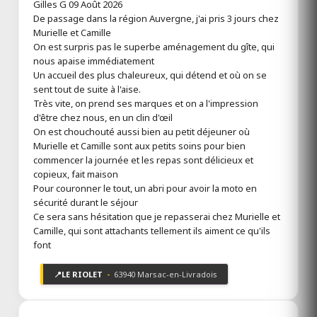
Gilles G
09 Août 2026
Gîte et Chambres d'hôtes, piscine
De passage dans la région Auvergne, j'ai pris 3 jours chez
et spa
Murielle et Camille
5 avis
Toutes les infos
On est surpris pas le superbe aménagement du gîte, qui
nous apaise immédiatement
Un accueil des plus chaleureux, qui détend et où on se
AUBERGE DE LA LOUE
sent tout de suite à l'aise.
Ouvert
Très vite, on prend ses marques et on a l'impression
Vodable 63500
d'être chez nous, en un clin d'œil
Puy-de-Dôme
On est chouchouté aussi bien au petit déjeuner où
Hôtel restaurant, bar Auberge de la
Murielle et Camille sont aux petits soins pour bien
Loue
commencer la journée et les repas sont délicieux et
copieux, fait maison
Toutes les infos
Pour couronner le tout, un abri pour avoir la moto en
sécurité durant le séjour
LE DOMAINE DE LA BELLE DEMEURE
Ce sera sans hésitation que je repasserai chez Murielle et
Ouvert
Camille, qui sont attachants tellement ils aiment ce qu'ils
Saint-Genès-du-Retz 63260
font
Puy-de-Dôme
Chambres & table d'hôtes - Gîte
📍
LE RIOLET
-
63940 Marsac-en-Livradois
8 avis
Toutes les infos