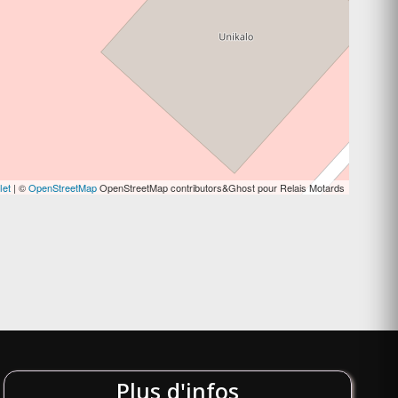
let
| ©
OpenStreetMap
OpenStreetMap contributors&Ghost pour Relais Motards
Plus d'infos