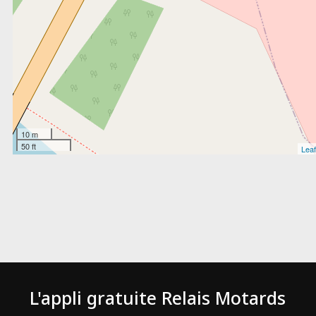
10 m
50 ft
Leaf
L'appli gratuite Relais Motards