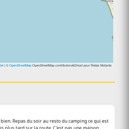
let
| ©
OpenStreetMap
OpenStreetMap contributors&Ghost pour Relais Motards
 bien. Repas du soir au resto du camping ce qui est
ris plus tard sur la route. C'est pas une maison