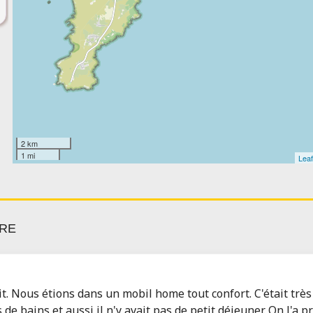
2 km
1 mi
Leaf
ÈRE
t. Nous étions dans un mobil home tout confort. C'était très
de bains et aussi il n'y avait pas de petit déjeuner. On l'a p