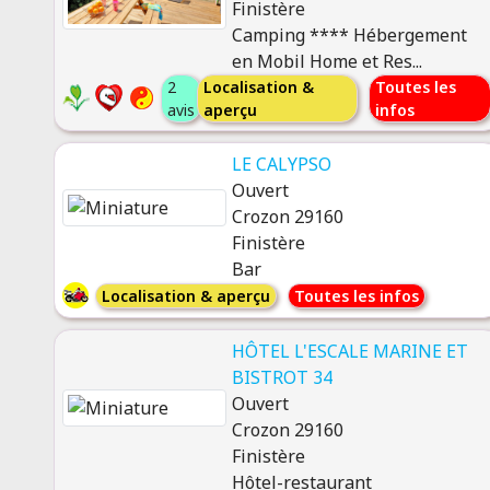
Finistère
Camping **** Hébergement
en Mobil Home et Res...
2
Localisation &
Toutes les
avis
aperçu
infos
LE CALYPSO
Ouvert
Crozon 29160
Finistère
Bar
Localisation & aperçu
Toutes les infos
HÔTEL L'ESCALE MARINE ET
BISTROT 34
Ouvert
Crozon 29160
Finistère
Hôtel-restaurant