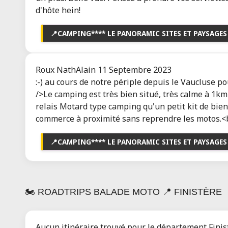
d'hôte hein!
📍
CAMPING**** LE PANORAMIC SITES ET PAYSAGES
Roux NathAlain
11 Septembre 2023
:-) au cours de notre périple depuis le Vaucluse p
/>Le camping est très bien situé, très calme à 1k
relais Motard type camping qu'un petit kit de bienv
commerce à proximité sans reprendre les motos.<br /
📍
CAMPING**** LE PANORAMIC SITES ET PAYSAGES
🏍️ ROADTRIPS BALADE MOTO 📍 FINISTÈRE
Aucun itinéraire trouvé pour le département Finis