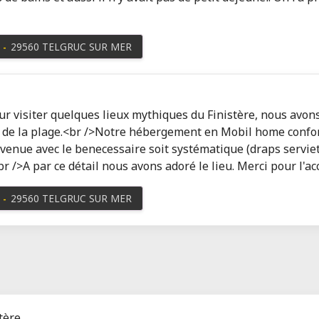
-
29560 TELGRUC SUR MER
our visiter quelques lieux mythiques du Finistère, nous avons
m de la plage.<br />Notre hébergement en Mobil home confort
enue avec le benecessaire soit systématique (draps serviettes,
>A par ce détail nous avons adoré le lieu. Merci pour l'accu
-
29560 TELGRUC SUR MER
tère.