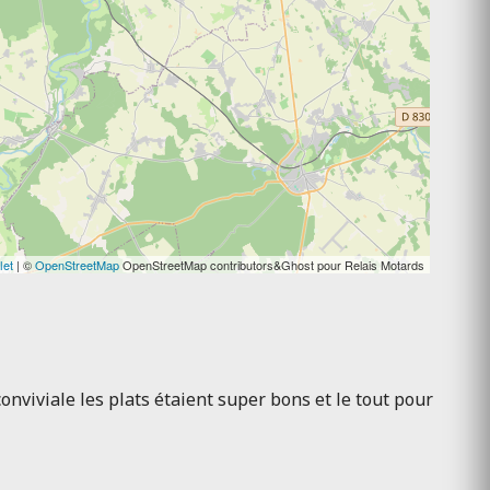
let
| ©
OpenStreetMap
OpenStreetMap contributors&Ghost pour Relais Motards
viviale les plats étaient super bons et le tout pour