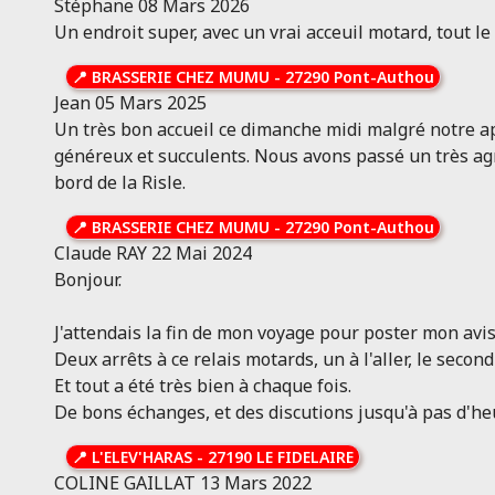
Stéphane
08 Mars 2026
Un endroit super, avec un vrai acceuil motard, tout 
📍
BRASSERIE CHEZ MUMU
-
27290 Pont-Authou
Jean
05 Mars 2025
Un très bon accueil ce dimanche midi malgré notre ap
généreux et succulents. Nous avons passé un très ag
bord de la Risle.
📍
BRASSERIE CHEZ MUMU
-
27290 Pont-Authou
Claude RAY
22 Mai 2024
Bonjour.
J'attendais la fin de mon voyage pour poster mon avis
Deux arrêts à ce relais motards, un à l'aller, le seco
Et tout a été très bien à chaque fois.
De bons échanges, et des discutions jusqu'à pas d'he
📍
L'ELEV'HARAS
-
27190 LE FIDELAIRE
COLINE GAILLAT
13 Mars 2022