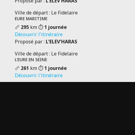
Proposé par :
L'ELEV'HARAS
Ville de départ : Le Fidelaire
EURE MARITIME
📏
295
km
⏱️
1 journée
Découvrir l'itinéraire
Proposé par :
L'ELEV'HARAS
Ville de départ : Le Fidelaire
L'EURE EN SEINE
📏
261
km
⏱️
1 journée
Découvrir l'itinéraire