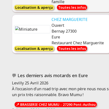
famille
Localisation & aperçu
Toutes les infos
CHEZ MARGUERITE
Ouvert
Bernay 27300
Eure
Restaurant Chez Marguerite
Localisation & aperçu
Toutes les infos
💬 Les derniers avis motards en Eure
Levilly
25 Avril 2026
À l’occasion d’un road trip avec mon père nous nous 
un prix très raisonnable. Bravo Mumu !
📍
BRASSERIE CHEZ MUMU
-
27290 Pont-Authou