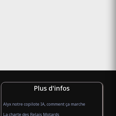
Plus d'infos
Alyx notre copilote IA, comment ça marche
La charte des Relais Motards