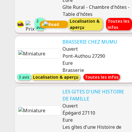
Eure
Gîte Rural - Chambre d'hôtes -
Table d'hôtes
3
Localisation &
Toutes les
4
avis
aperçu
infos
BRASSERIE CHEZ MUMU
Ouvert
Pont-Authou 27290
Eure
Brasserie
3 avis
Localisation & aperçu
Toutes les infos
LES GîTES D'UNE HISTOIRE
DE FAMILLE
Ouvert
Épégard 27110
Eure
Les gîtes d'une Histoire de