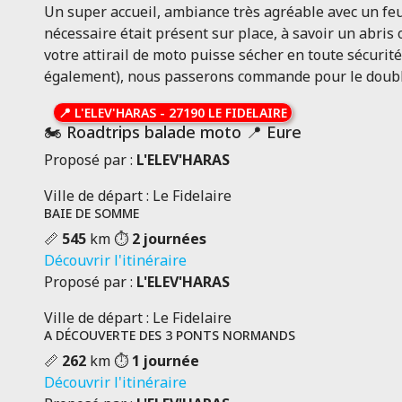
Un super accueil, ambiance très agréable avec un feu d
nécessaire était présent sur place, à savoir un abris
votre attirail de moto puisse sécher en toute sécurit
également), nous passerons commande pour le double l
📍
L'ELEV'HARAS
-
27190 LE FIDELAIRE
🏍️ Roadtrips balade moto 📍 Eure
Proposé par :
L'ELEV'HARAS
Ville de départ : Le Fidelaire
BAIE DE SOMME
📏
545
km
⏱️
2 journées
Découvrir l'itinéraire
Proposé par :
L'ELEV'HARAS
Ville de départ : Le Fidelaire
A DÉCOUVERTE DES 3 PONTS NORMANDS
📏
262
km
⏱️
1 journée
Découvrir l'itinéraire