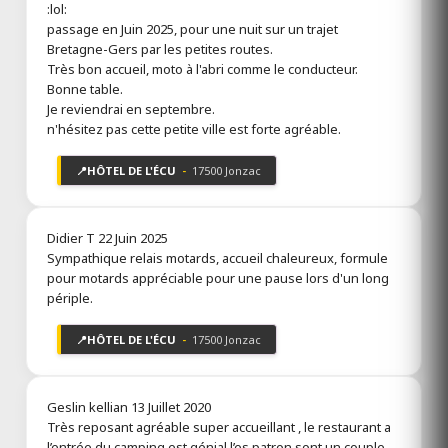
:lol:
passage en Juin 2025, pour une nuit sur un trajet
Bretagne-Gers par les petites routes.
Très bon accueil, moto à l'abri comme le conducteur.
Bonne table.
Je reviendrai en septembre.
n'hésitez pas cette petite ville est forte agréable.
📍
HÔTEL DE L'ÉCU
-
17500 Jonzac
Didier T
22 Juin 2025
Sympathique relais motards, accueil chaleureux, formule
pour motards appréciable pour une pause lors d'un long
périple.
📍
HÔTEL DE L'ÉCU
-
17500 Jonzac
Geslin kellian
13 Juillet 2020
Très reposant agréable super accueillant , le restaurant a
l’entrée du camping est génial l’es patron sont un couple