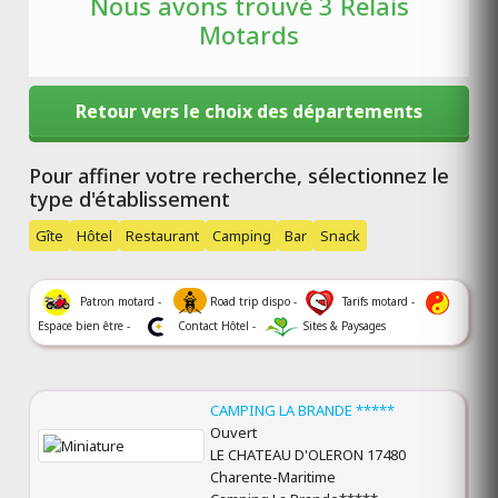
Nous avons trouvé 3 Relais
Motards
Retour vers le choix des départements
Pour affiner votre recherche, sélectionnez le
type d'établissement
Gîte
Hôtel
Restaurant
Camping
Bar
Snack
Patron motard -
Road trip dispo -
Tarifs motard -
Espace bien être -
Contact Hôtel -
Sites & Paysages
CAMPING LA BRANDE *****
Ouvert
LE CHATEAU D'OLERON 17480
Charente-Maritime