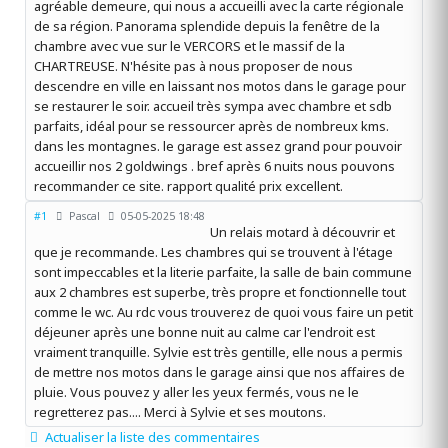
agréable demeure, qui nous a accueilli avec la carte régionale
de sa région. Panorama splendide depuis la fenêtre de la
chambre avec vue sur le VERCORS et le massif de la
CHARTREUSE. N'hésite pas à nous proposer de nous
descendre en ville en laissant nos motos dans le garage pour
se restaurer le soir. accueil très sympa avec chambre et sdb
parfaits, idéal pour se ressourcer après de nombreux kms.
dans les montagnes. le garage est assez grand pour pouvoir
accueillir nos 2 goldwings . bref après 6 nuits nous pouvons
recommander ce site. rapport qualité prix excellent.
#1
Pascal
05-05-2025 18:48
Un relais motard à découvrir et
que je recommande. Les chambres qui se trouvent à l'étage
sont impeccables et la literie parfaite, la salle de bain commune
aux 2 chambres est superbe, très propre et fonctionnelle tout
comme le wc. Au rdc vous trouverez de quoi vous faire un petit
déjeuner après une bonne nuit au calme car l'endroit est
vraiment tranquille. Sylvie est très gentille, elle nous a permis
de mettre nos motos dans le garage ainsi que nos affaires de
pluie. Vous pouvez y aller les yeux fermés, vous ne le
regretterez pas.... Merci à Sylvie et ses moutons.
Actualiser la liste des commentaires