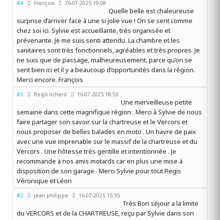
#4
François
26-07-2025 19:08
Quelle belle est chaleureuse
surprise d’arriver face à une si jolie vue ! On se sent comme
chez soi ici. Sylvie est accueillante, très organisée et
prévenante. Je me suis senti attendu. La chambre et les
sanitaires sont très fonctionnels, agréables et très propres. Je
ne suis que de passage, malheureusement, parce qu’on se
sent bien ici et il y a beaucoup d’opportunités dans la région.
Merci encore. François
#3
Regis richard
16-07-2025 18:53
Une merveilleuse petite
semaine dans cette magnifique région . Merci à Sylvie de nous
faire partager son savoir sur la chartreuse et le Vercors et
nous proposer de belles balades en moto . Un havre de paix
avec une vue imprenable sur le massif de la chartreuse et du
Vercors . Une hôtesse très gentille et intentionnée . Je
recommande à nos amis motards car en plus une mise à
disposition de son garage . Merci Sylvie pour tout Regis
Véronique et Léon
#2
jean philippe
16-07-2025 15:55
Très Bon séjour a la limite
du VERCORS et de la CHARTREUSE, reçu par Sylvie dans son