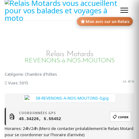
Mon avis sur un Relais
Relais Motards
REVENONS-à-NOS-MOUTONS
Catégorie: Chambre d'hôtes
LA - M 16
Vues: 5015
COORDONNÉES GPS
🗿
📋
COPIER
45.34226, 5.55452
Horaires: 24h/24h (Merci de contacter préalablement le Relais Motard
pour se coordonner sur l'horaire d'arrivée)