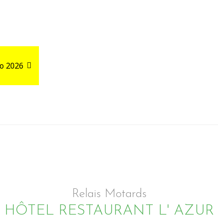
o 2026
Road Trips
Relais autour de votre GPX
Relais Motards
HÔTEL RESTAURANT L' AZUR