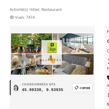
Activité(s): Hôtel, Restaurant
Vues: 7474
H
C
C
COORDONNÉES GPS
N
🗿
📋
COPIER
45.90338, 0.93935