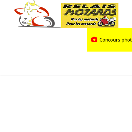
Accueil
Trouver un Relais
Concours phot
Agenda
Devenir Relais Motards