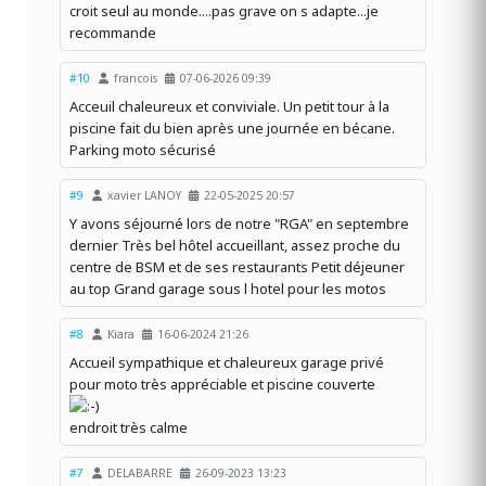
croit seul au monde....pas grave on s adapte...je
recommande
#10
francois
07-06-2026 09:39
Acceuil chaleureux et conviviale. Un petit tour à la
piscine fait du bien après une journée en bécane.
Parking moto sécurisé
#9
xavier LANOY
22-05-2025 20:57
Y avons séjourné lors de notre "RGA" en septembre
dernier Très bel hôtel accueillant, assez proche du
centre de BSM et de ses restaurants Petit déjeuner
au top Grand garage sous l hotel pour les motos
#8
Kiara
16-06-2024 21:26
Accueil sympathique et chaleureux garage privé
pour moto très appréciable et piscine couverte
endroit très calme
#7
DELABARRE
26-09-2023 13:23