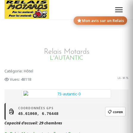
Mon avis sur un Relais
Relais Motards
L'AUTANTIC
Catégorie: Hôtel
LA - M 76
Vues: 48118
COORDONNÉES GPS
🗿
📋
COPIER
45.61060, 6.76448
Capacité d'accueil: 29 chambres