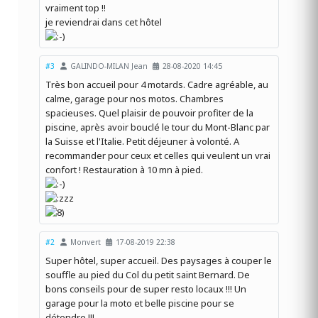
vraiment top !!
je reviendrai dans cet hôtel
#3
GALINDO-MILAN Jean
28-08-2020 14:45
Très bon accueil pour 4 motards. Cadre agréable, au
calme, garage pour nos motos. Chambres
spacieuses. Quel plaisir de pouvoir profiter de la
piscine, après avoir bouclé le tour du Mont-Blanc par
la Suisse et l'Italie. Petit déjeuner à volonté. A
recommander pour ceux et celles qui veulent un vrai
confort ! Restauration à 10 mn à pied.
#2
Monvert
17-08-2019 22:38
Super hôtel, super accueil. Des paysages à couper le
souffle au pied du Col du petit saint Bernard. De
bons conseils pour de super resto locaux !!! Un
garage pour la moto et belle piscine pour se
détendre !!!