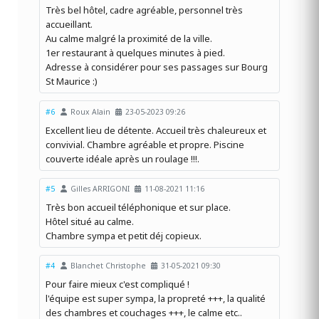
Très bel hôtel, cadre agréable, personnel très
accueillant.
Au calme malgré la proximité de la ville.
1er restaurant à quelques minutes à pied.
Adresse à considérer pour ses passages sur Bourg
St Maurice :)
#6
Roux Alain
23-05-2023 09:26
Excellent lieu de détente. Accueil très chaleureux et
convivial. Chambre agréable et propre. Piscine
couverte idéale après un roulage !!!.
#5
Gilles ARRIGONI
11-08-2021 11:16
Très bon accueil téléphonique et sur place.
Hôtel situé au calme.
Chambre sympa et petit déj copieux.
#4
Blanchet Christophe
31-05-2021 09:30
Pour faire mieux c'est compliqué !
l'équipe est super sympa, la propreté +++, la qualité
des chambres et couchages +++, le calme etc..