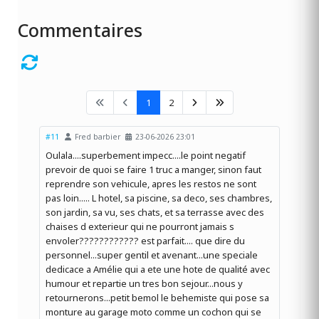
Commentaires
1
2
#11
Fred barbier
23-06-2026 23:01
Oulala....superbement impecc....le point negatif
prevoir de quoi se faire 1 truc a manger, sinon faut
reprendre son vehicule, apres les restos ne sont
pas loin..... L hotel, sa piscine, sa deco, ses chambres,
son jardin, sa vu, ses chats, et sa terrasse avec des
chaises d exterieur qui ne pourront jamais s
envoler???????????? est parfait.... que dire du
personnel...super gentil et avenant...une speciale
dedicace a Amélie qui a ete une hote de qualité avec
humour et repartie un tres bon sejour...nous y
retournerons...petit bemol le behemiste qui pose sa
monture au garage moto comme un cochon qui se