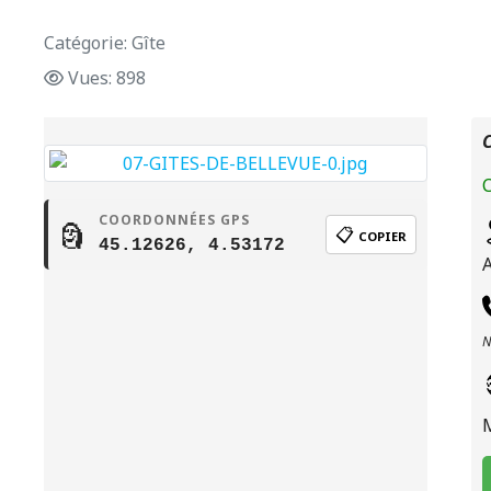
Catégorie: Gîte
Vues: 898
C
C
COORDONNÉES GPS
🗿
📋
COPIER
45.12626, 4.53172
N