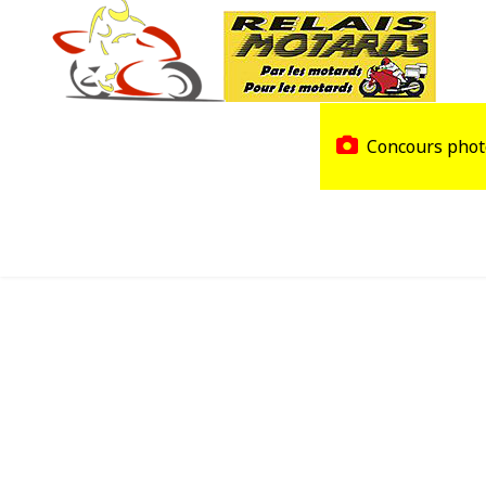
Accueil
Trouver un Relais
Concours phot
Agenda
Devenir Relais Motards