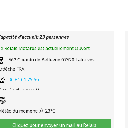
apacité d'accueil: 23 personnes
e Relais Motards est actuellement Ouvert
562 Chemin de Bellevue
07520
Lalouvesc
Ardèche
FRA
06 81 61 29 56
°SIRET: 98749567800011
Météo du moment:
23°C
Cliquez pour envoyer un mail au Relais