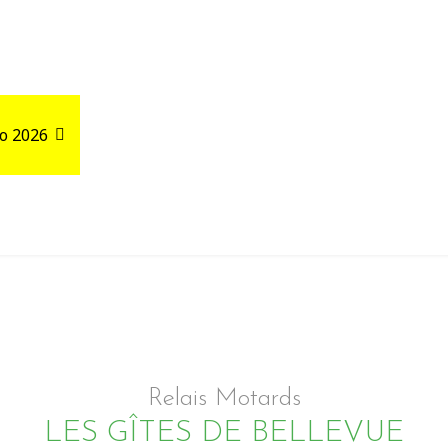
o 2026
Road Trips
Relais autour de votre GPX
Relais Motards
LES GÎTES DE BELLEVUE