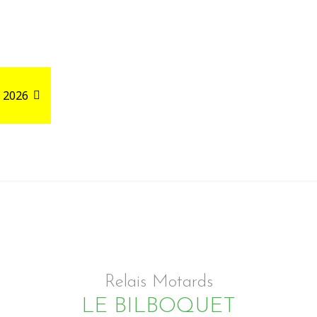
 2026
Road Trips
Relais autour de votre GPX
Relais Motards
LE BILBOQUET