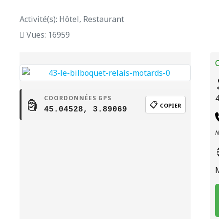
Activité(s): Hôtel, Restaurant
Vues: 16959
C
COORDONNÉES GPS
🗿
📋
COPIER
45.04528, 3.89069
N