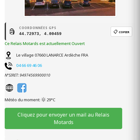
COORDONNÉES GPS
🗿
📋
COPIER
44.72973, 4.00459
Ce Relais Motards est actuellement Ouvert
Le village
07660
LANARCE
Ardèche
FRA
04 66 69 46 06
N°SIRET: 94974569900010
Météo du moment:
29°C
Cliquez pour envoyer un mail au Relais
Motards