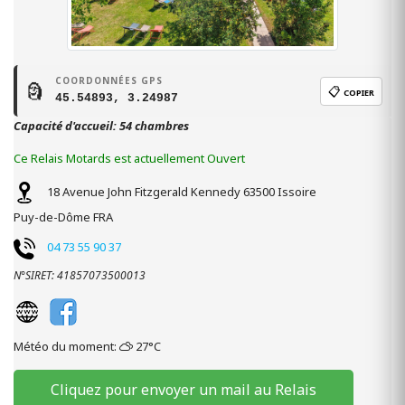
COORDONNÉES GPS
🗿
📋
COPIER
45.54893, 3.24987
Capacité d'accueil: 54 chambres
Ce Relais Motards est actuellement Ouvert
18 Avenue John Fitzgerald Kennedy
63500
Issoire
Puy-de-Dôme
FRA
04 73 55 90 37
N°SIRET: 41857073500013
Météo du moment:
27°C
Cliquez pour envoyer un mail au Relais