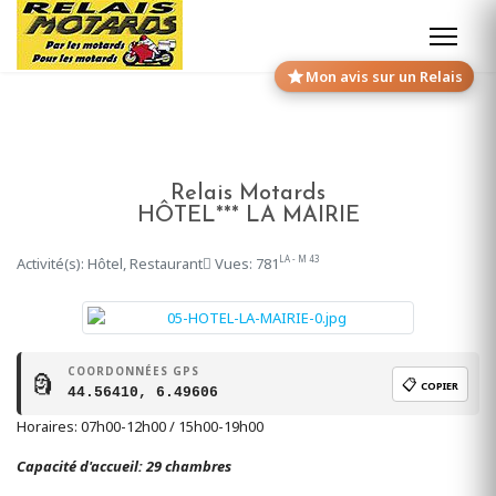
Mon avis sur un Relais
Relais Motards
HÔTEL*** LA MAIRIE
LA - M 43
Activité(s): Hôtel, Restaurant
Vues: 781
COORDONNÉES GPS
🗿
📋
COPIER
44.56410, 6.49606
Horaires: 07h00-12h00 / 15h00-19h00
Capacité d'accueil: 29 chambres