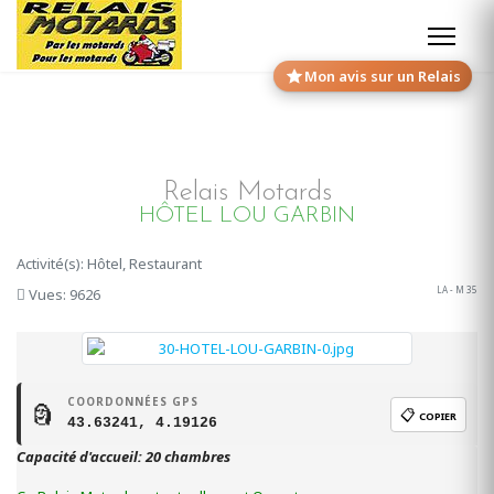
Mon avis sur un Relais
Relais Motards
HÔTEL LOU GARBIN
Activité(s): Hôtel, Restaurant
LA - M 35
Vues: 9626
COORDONNÉES GPS
🗿
📋
COPIER
43.63241, 4.19126
Capacité d'accueil: 20 chambres