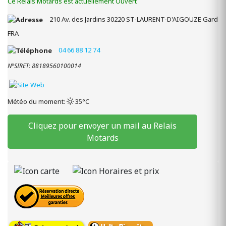
Ce Relais Motards est actuellement Ouvert
210 Av. des Jardins
30220
ST-LAURENT-D'AIGOUZE
Gard
FRA
04 66 88 12 74
N°SIRET: 88189560100014
Météo du moment:
35°C
Cliquez pour envoyer un mail au Relais
Motards