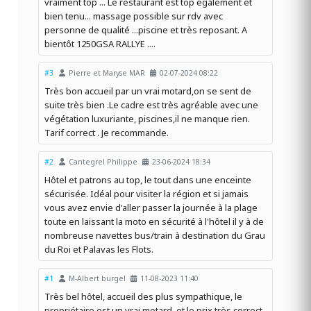
vraiment top ... Le restaurant est top également et
bien tenu... massage possible sur rdv avec
personne de qualité ...piscine et très reposant. A
bientôt 1250GSA RALLYE ....
#3
Pierre et Maryse MAR
02-07-2024 08:22
Très bon accueil par un vrai motard,on se sent de
suite très bien .Le cadre est très agréable avec une
végétation luxuriante, piscines,il ne manque rien.
Tarif correct . Je recommande.
#2
Cantegrel Philippe
23-06-2024 18:34
Hôtel et patrons au top, le tout dans une enceinte
sécurisée. Idéal pour visiter la région et si jamais
vous avez envie d'aller passer la journée à la plage
toute en laissant la moto en sécurité à l'hôtel il y à de
nombreuse navettes bus/train à destination du Grau
du Roi et Palavas les Flots.
#1
M-Albert burgel
11-08-2023 11:40
Très bel hôtel, accueil des plus sympathique, le
propriétaire est un vrai motard, et le prix très correct.