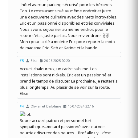
l'hôtel avec un parking sécurisé pour les bécanes
Top. Le restaurant situé au même endroit et juste
une découverte culinaire avec des Mets incroyables.
Eric et un passionné disponibles et très conviviales.
Nous avons séjourner au même endroit pour le
retour c'était juste parfait. Nous reviendrons ✌️✌️
Merci pour la clé a molette Eric pour réparer la moto
de madame Eric. Seb et Karine et la bande
#5
Elise
26-06-2025 20:20
Accueil chaleureux, un cadre sublime. Les
installations sont nickels. Éric est un passionné et
prend le temps de discuter. La prochaine, je resterais
plus longtemps. Au plaisir de se voir sur la route.
Elise
#4
Olivier et Delphine
15-07-2024 22:16
Super accueil..patron et personnel fort
sympathique...motard passionné avec qui vois
pourriez discuter des heures... Bref allez y .. c'est