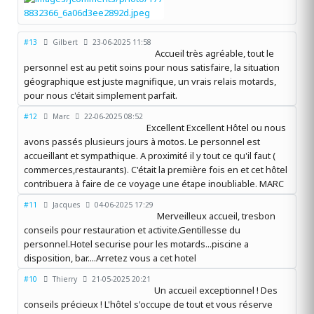
#13
Gilbert
23-06-2025 11:58
Accueil très agréable, tout le
personnel est au petit soins pour nous satisfaire, la situation
géographique est juste magnifique, un vrais relais motards,
pour nous c'était simplement parfait.
#12
Marc
22-06-2025 08:52
Excellent Excellent Hôtel ou nous
avons passés plusieurs jours à motos. Le personnel est
accueillant et sympathique. A proximité il y tout ce qu'il faut (
commerces,restaurants). C'était la première fois en et cet hôtel
contribuera à faire de ce voyage une étape inoubliable. MARC
#11
Jacques
04-06-2025 17:29
Merveilleux accueil, tresbon
conseils pour restauration et activite.Gentillesse du
personnel.Hotel securise pour les motards...piscine a
disposition, bar....Arretez vous a cet hotel
#10
Thierry
21-05-2025 20:21
Un accueil exceptionnel ! Des
conseils précieux ! L'hôtel s'occupe de tout et vous réserve