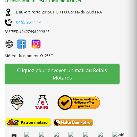
Ce Relais Motards est actuellement Ouvert
Lieu-dit Porto
20150
PORTO
Corse-du-Sud
FRA
04 95 26 11 14
N°SIRET: 40427996000011
Météo du moment:
25°C
Cliquez pour envoyer un mail au Relais
Motards