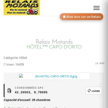
Mon avis sur un Relais
Relais Motards
HÔTEL*** CAPO D'ORTO
Catégorie: Hôtel
LA - M 80
Vues: 19478
COORDONNÉES GPS
🗿
📋
COPIER
42.26563, 8.70695
Capacité d'accueil: 39 chambres