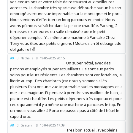
vos excursions et votre table de restaurant aux meilleures
adresses. La chambre très spacieuse débouche sur un balcon
ombragé avec une vue imprenable sur la montagne et le port...
Nous venions d'effectuer un long parcours en moto ! Nous
avons pû nous rafraîchir dans la piscine chauffée. Parking, 2
terrasses extérieures ou salle climatisée pour le petit
déjeuner complet ! Y a même une machine à Pancake Chez
Tony vous êtes aux petits oignons ! Motards arrêt et baignade
obligatoire ! ️✌️
#9
Nathalie
19-05-2025 20:15
Un super hôtel, avec des
patrons et employés super accueillants. Ils sont aux petits
soins pour leurs résidents. Les chambres sont confortables, la
literie au top . Des chambres (car nous y sommes allés
plusieurs fois) ont une vue imprenable sur les montagnes et la
mer, c est magique. Et pensez à prendre vos maillots de bain, la
piscine est chauffée. Les petits déjeuners très copieux et pour
ceux qui aiment il y a même une machine à pancakes le top. En
un mot si vous allez à Porto ne passez pas à côté de l hôtel le
capo d orto.
#8
Gaëtan.J
15-04-2025 17:39
Très bon accueil, avec pleins