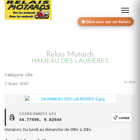
Mon avis sur un Relais
Relais Motards
HAMEAU DES LAURIÈRES
Catégorie: Gîte
LA - M 24
Vues: 4167
COORDONNÉES GPS
🗿
📋
COPIER
44.77596, 0.82644
Horaires: Du lundi au dimanche de 09hr à 20hr.