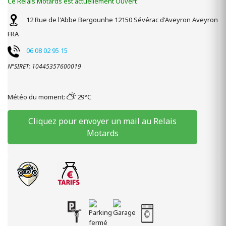
Ce Relais Motards est actuellement Ouvert
12 Rue de l'Abbe Bergounhe
12150
Sévérac d'Aveyron
Aveyron
FRA
06 08 02 95 15
N°SIRET: 10445357600019
Météo du moment:
29°C
Cliquez pour envoyer un mail au Relais
Motards