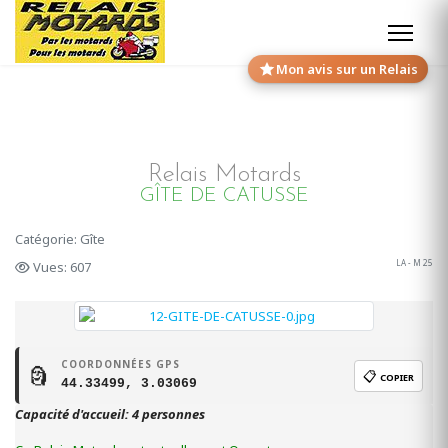
Mon avis sur un Relais
Relais Motards
GÎTE DE CATUSSE
Catégorie: Gîte
LA - M 25
Vues: 607
COORDONNÉES GPS
🗿
📋
COPIER
44.33499, 3.03069
Capacité d'accueil: 4 personnes