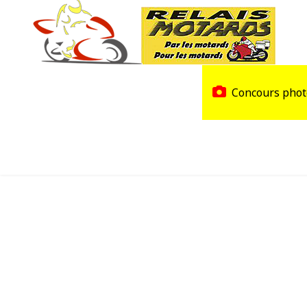
Accueil
Trouver un Relais
Concours phot
Agenda
Devenir Relais Motards