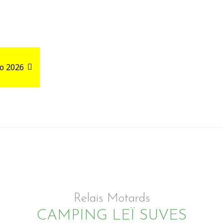
o 2026
Road Trips
Relais autour de votre GPX
Relais Motards
CAMPING LEÏ SUVES