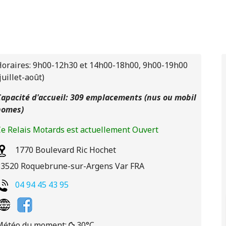
oraires: 9h00-12h30 et 14h00-18h00, 9h00-19h00
juillet-août)
apacité d'accueil: 309 emplacements (nus ou mobil
homes)
e Relais Motards est actuellement Ouvert
1770 Boulevard Ric Hochet
83520
Roquebrune-sur-Argens
Var
FRA
04 94 45 43 95
Météo du moment:
30°C