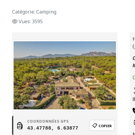
Catégorie: Camping
Vues: 3595
H
(
C
C
COORDONNÉES GPS
🗿
📋
COPIER
43.47788, 6.63877