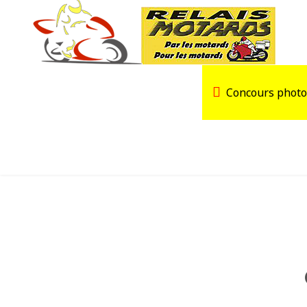
Accueil
Trouver un Relais
Concours photo
Agenda
Devenir Relais Motards