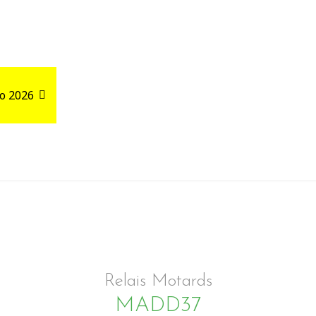
o 2026
Road Trips
Relais autour de votre GPX
Relais Motards
MADD37