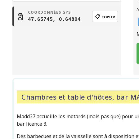
N
COORDONNÉES GPS
🗿
📋
COPIER
47.65745, 0.64804
Chambres et table d'hôtes, bar 
Madd37 accueille les motards (mais pas que) pour u
bar licence 3.
Des barbecues et de la vaisselle sont à disposition e