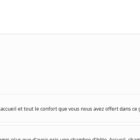
cueil et tout le confort que vous nous avez offert dans ce gî
is plus que d'avoir pris une chambre d'hôte. Accueil, chambr