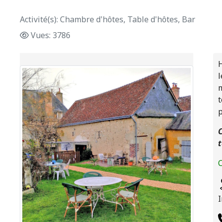
Activité(s): Chambre d'hôtes, Table d'hôtes, Bar
Vues: 3786
H
l
m
t
p
C
t
C
I