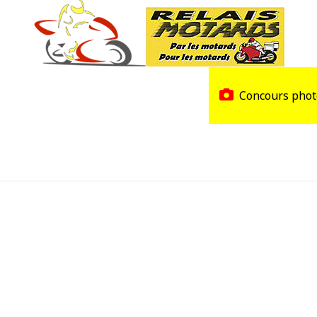
Accueil
Trouver un Relais
Concours phot
Agenda
Devenir Relais Motards