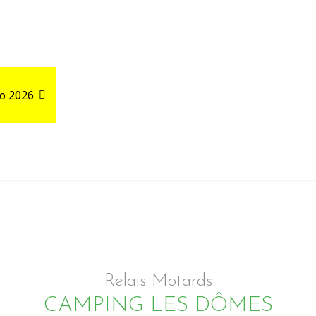
o 2026
Road Trips
Relais autour de votre GPX
Relais Motards
CAMPING LES DÔMES