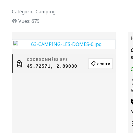
Catégorie: Camping
Vues: 679
H
C
COORDONNÉES GPS
🗿
📋
COPIER
45.72571, 2.89030
C
N