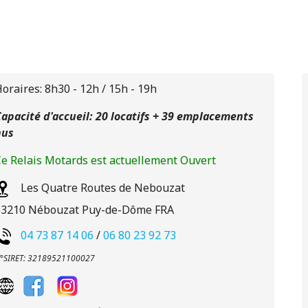
oraires: 8h30 - 12h / 15h - 19h
apacité d'accueil: 20 locatifs + 39 emplacements
nus
e Relais Motards est actuellement Ouvert
Les Quatre Routes de Nebouzat
63210
Nébouzat
Puy-de-Dôme
FRA
04 73 87 14 06
/
06 80 23 92 73
°SIRET: 32189521100027