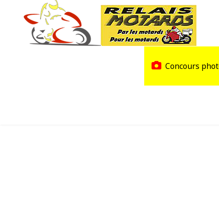
Accueil
Trouver un Relais
Concours phot
Agenda
Devenir Relais Motards