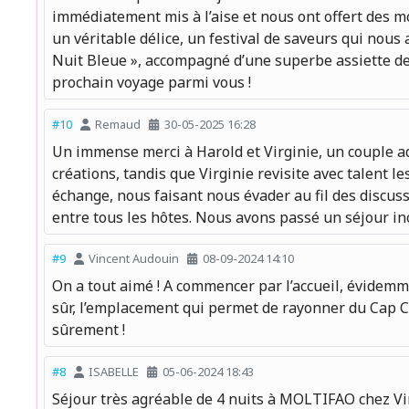
immédiatement mis à l’aise et nous ont offert des m
un véritable délice, un festival de saveurs qui nous a
Nuit Bleue », accompagné d’une superbe assiette de c
prochain voyage parmi vous !
#10
Remaud
30-05-2025 16:28
Un immense merci à Harold et Virginie, un couple ado
créations, tandis que Virginie revisite avec talent l
échange, nous faisant nous évader au fil des discuss
entre tous les hôtes. Nous avons passé un séjour ino
#9
Vincent Audouin
08-09-2024 14:10
On a tout aimé ! A commencer par l’accueil, évidemmen
sûr, l’emplacement qui permet de rayonner du Cap Cors
sûrement !
#8
ISABELLE
05-06-2024 18:43
Séjour très agréable de 4 nuits à MOLTIFAO chez Virg