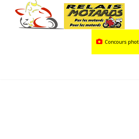
Accueil
Trouver un Relais
Concours phot
Agenda
Devenir Relais Motards