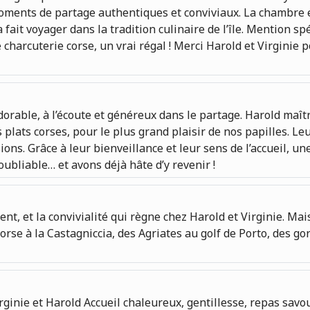
oments de partage authentiques et conviviaux. La chambre e
 fait voyager dans la tradition culinaire de l’île. Mention sp
harcuterie corse, un vrai régal ! Merci Harold et Virginie 
rable, à l’écoute et généreux dans le partage. Harold maîtris
es plats corses, pour le plus grand plaisir de nos papilles. 
ions. Grâce à leur bienveillance et leur sens de l’accueil, u
ubliable… et avons déjà hâte d’y revenir !
t, et la convivialité qui règne chez Harold et Virginie. Mais
e à la Castagniccia, des Agriates au golf de Porto, des gorge
inie et Harold Accueil chaleureux, gentillesse, repas savou