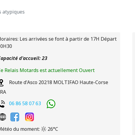
is atypiques
oraires: Les arrivées se font à partir de 17H Départ
10H30
apacité d'accueil: 23
e Relais Motards est actuellement Ouvert
Route d'Asco
20218
MOLTIFAO
Haute-Corse
FRA
06 86 58 07 63
Météo du moment:
26°C