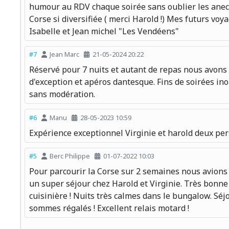
humour au RDV chaque soirée sans oublier les anecdo
Corse si diversifiée ( merci Harold !) Mes futurs v
Isabelle et Jean michel "Les Vendéens"
#7
Jean Marc
21-05-2024 20:22
Réservé pour 7 nuits et autant de repas nous avons 
d'exception et apéros dantesque. Fins de soirées in
sans modération.
#6
Manu
28-05-2023 10:59
Expérience exceptionnel Virginie et harold deux pe
#5
Berc Philippe
01-07-2022 10:03
Pour parcourir la Corse sur 2 semaines nous avions 
un super séjour chez Harold et Virginie. Très bonne
cuisinière ! Nuits très calmes dans le bungalow. Séjo
sommes régalés ! Excellent relais motard !