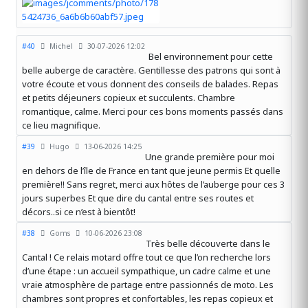
#40
Michel
30-07-2026 12:02
Bel environnement pour cette
belle auberge de caractère. Gentillesse des patrons qui sont à
votre écoute et vous donnent des conseils de balades. Repas
et petits déjeuners copieux et succulents. Chambre
romantique, calme. Merci pour ces bons moments passés dans
ce lieu magnifique.
#39
Hugo
13-06-2026 14:25
Une grande première pour moi
en dehors de l’île de France en tant que jeune permis Et quelle
première!! Sans regret, merci aux hôtes de l’auberge pour ces 3
jours superbes Et que dire du cantal entre ses routes et
décors..si ce n’est à bientôt!
#38
Goms
10-06-2026 23:08
Très belle découverte dans le
Cantal ! Ce relais motard offre tout ce que l’on recherche lors
d’une étape : un accueil sympathique, un cadre calme et une
vraie atmosphère de partage entre passionnés de moto. Les
chambres sont propres et confortables, les repas copieux et