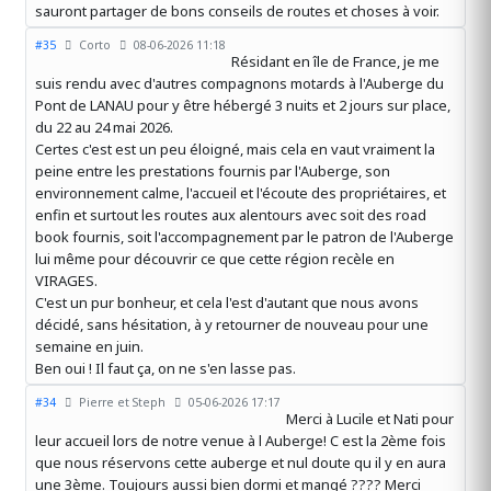
sauront partager de bons conseils de routes et choses à voir.
#35
Corto
08-06-2026 11:18
Résidant en île de France, je me
suis rendu avec d'autres compagnons motards à l'Auberge du
Pont de LANAU pour y être hébergé 3 nuits et 2 jours sur place,
du 22 au 24 mai 2026.
Certes c'est est un peu éloigné, mais cela en vaut vraiment la
peine entre les prestations fournis par l'Auberge, son
environnement calme, l'accueil et l'écoute des propriétaires, et
enfin et surtout les routes aux alentours avec soit des road
book fournis, soit l'accompagnement par le patron de l'Auberge
lui même pour découvrir ce que cette région recèle en
VIRAGES.
C'est un pur bonheur, et cela l'est d'autant que nous avons
décidé, sans hésitation, à y retourner de nouveau pour une
semaine en juin.
Ben oui ! Il faut ça, on ne s'en lasse pas.
#34
Pierre et Steph
05-06-2026 17:17
Merci à Lucile et Nati pour
leur accueil lors de notre venue à l Auberge! C est la 2ème fois
que nous réservons cette auberge et nul doute qu il y en aura
une 3ème. Toujours aussi bien dormi et mangé ???? Merci