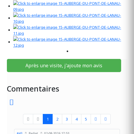
Après une visite, j'ajoute mon avis
Commentaires
1
2
3
4
5
#43
Beñat
02-08-2026 17:53