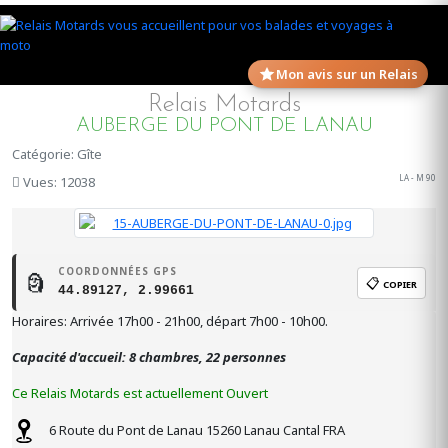
Mon avis sur un Relais
Relais Motards
AUBERGE DU PONT DE LANAU
Catégorie: Gîte
LA - M 90
Vues: 12038
COORDONNÉES GPS
🗿
📋
COPIER
44.89127, 2.99661
Horaires: Arrivée 17h00 - 21h00, départ 7h00 - 10h00.
Capacité d'accueil: 8 chambres, 22 personnes
Ce Relais Motards est actuellement Ouvert
6 Route du Pont de Lanau
15260
Lanau
Cantal
FRA