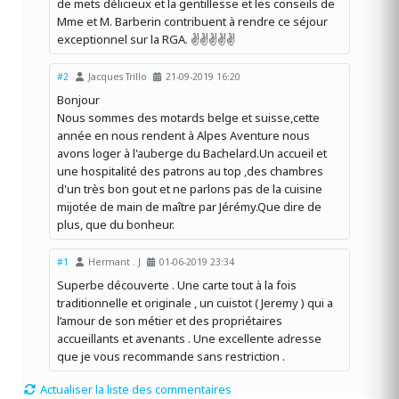
de mets délicieux et la gentillesse et les conseils de
Mme et M. Barberin contribuent à rendre ce séjour
exceptionnel sur la RGA. ✌️✌️✌️✌️✌️
#2
Jacques Trillo
21-09-2019 16:20
Bonjour
Nous sommes des motards belge et suisse,cette
année en nous rendent à Alpes Aventure nous
avons loger à l'auberge du Bachelard.Un accueil et
une hospitalité des patrons au top ,des chambres
d'un très bon gout et ne parlons pas de la cuisine
mijotée de main de maître par Jérémy.Que dire de
plus, que du bonheur.
#1
Hermant . J
01-06-2019 23:34
Superbe découverte . Une carte tout à la fois
traditionnelle et originale , un cuistot ( Jeremy ) qui a
l’amour de son métier et des propriétaires
accueillants et avenants . Une excellente adresse
que je vous recommande sans restriction .
Actualiser la liste des commentaires