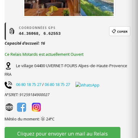
COORDONNÉES GPS
🗿
📋
COPIER
44.36068, 6.62553
Capacité d'accueil: 16
Ce Relais Motards est actuellement Ouvert
Le village
04400
UVERNET-FOURS
Alpes-de-Haute-Provence
FRA
06 80 18 75 27
/
06 80 18 75 27
N°SIRET: 91259184900027
Météo du moment:
24°C
Cliquez pour envoyer un mail au Relais