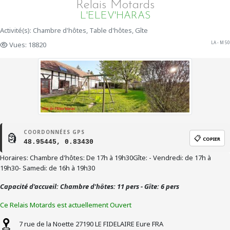
Relais Motards
L'ELEV'HARAS
Activité(s): Chambre d'hôtes, Table d'hôtes, Gîte
LA - M 50
Vues: 18820
COORDONNÉES GPS
🗿
📋
COPIER
48.95445, 0.83430
Horaires: Chambre d'hôtes: De 17h à 19h30Gîte: - Vendredi: de 17h à
19h30- Samedi: de 16h à 19h30
Capacité d'accueil: Chambre d'hôtes: 11 pers - Gîte: 6 pers
Ce Relais Motards est actuellement Ouvert
7 rue de la Noette
27190
LE FIDELAIRE
Eure
FRA