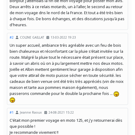
Bonjour. J'attendais la fin de mon voyage pour poster mon avis.
Deux arrêts à ce relais motards, un à l'aller, le second au retour
de mon voyage dns le nord de la France. Et tout a été très bien
à chaque fois. De bons échanges, et des discutions jusqu'à pas
d'heures.
#2
COLINE GAILLAT
13-03-2022 19:23
Un super accueil, ambiance très agréable avec un feu de bois
bien chaleureux et réconfortant car la pluie s'était invitée sur la
route. Malgré la pluie tout le nécessaire était présent sur place,
à savoir un abris où on à pu largement mettre nos deux motos.
Joëlle et Albin mettent gentiment leur garage à disposition afin
que votre attirail de moto puisse sécher en toute sécurité. les
cadeaux de bien venue ont été très très appréciés (vin de noix
maison et tarte aux pommes maison également), nous
passerons commande pour le double la prochaine fois ...
#1
Jeanne Raoux
24-08-2021 15:22
C'était mon premier voyage en moto 125, et j'y retournerai dès
que possible !
Je recommande vivement !!