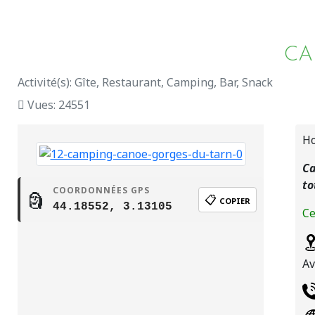
CA
Activité(s): Gîte, Restaurant, Camping, Bar, Snack
Vues: 24551
Ho
Ca
to
COORDONNÉES GPS
🗿
📋
COPIER
44.18552, 3.13105
Ce
Av