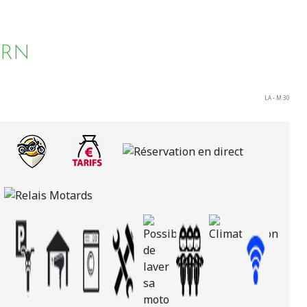
ARN
LA - M 30