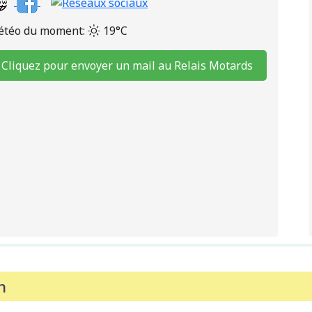
téo du moment:
19°C
Cliquez pour envoyer un mail au Relais Motards
n