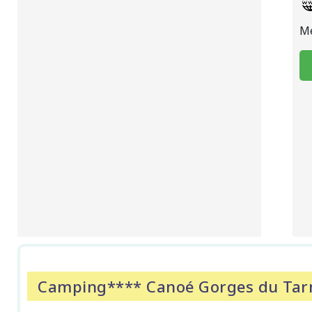
Mé
Camping**** Canoé Gorges du Tar