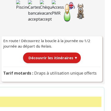
En route ! Découvrez la boucle à la journée ou 1/2
journée au départ du Relais.
Découvrir les itinéraires
▼
← 
Itinéraires au départ du Relais
Tarif motards :
Draps à utilisation unique offerts
|
Chargement des itinéraires…