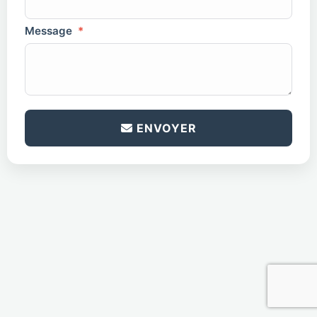
Message
*
antispam
*
ENVOYER